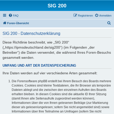
SIG 200
FAQ
Registrieren
Anmelden
S
Foren-Übersicht
u
SIG 200 - Datenschutzerklärung
c
h
Diese Richtlinie beschreibt, wie „SIG 200“
(„https://ipmsdeutschland.de/sig200“) (im Folgenden „der
e
Betreiber“) die Daten verwendet, die während Ihres Foren-Besuchs
gesammelt werden.
UMFANG UND ART DER DATENSPEICHERUNG
Ihre Daten werden auf vier verschiedene Arten gesammelt:
Die Forensoftware phpBB erstellt bei Ihrem Besuch des Boards mehrere
Cookies. Cookies sind kleine Textdateien, die Ihr Browser als temporäre
Dateien ablegt und die zwischen den einzelnen Aufrufen des Boards
erhalten bleiben. In diesen Cookies sind die aktuelle ID Ihrer Sitzung
(damit Ihnen alle Seitenaufrufe zugeordnet werden können),
Informationen über die von Ihnen gelesenen Beiträge (zur Markierung
dieser als gelesen/ungelesen; sofern Sie nicht angemeldet sind) sowie
Informationen über Ihre Teilnahme an Umfragen (sofern Sie nicht