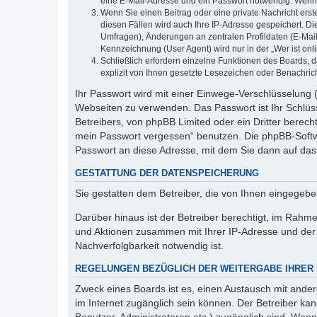
eine E-Mail-Adresse und ein Passwort notwendig. Wenn du
Wenn Sie einen Beitrag oder eine private Nachricht erst
diesen Fällen wird auch Ihre IP-Adresse gespeichert. D
Umfragen), Änderungen an zentralen Profildaten (E-Mai
Kennzeichnung (User Agent) wird nur in der „Wer ist onl
Schließlich erfordern einzelne Funktionen des Boards,
explizit von Ihnen gesetzte Lesezeichen oder Benachric
Ihr Passwort wird mit einer Einwege-Verschlüsselung (
Webseiten zu verwenden. Das Passwort ist Ihr Schlüss
Betreibers, von phpBB Limited oder ein Dritter berec
mein Passwort vergessen“ benutzen. Die phpBB-Softw
Passwort an diese Adresse, mit dem Sie dann auf das
GESTATTUNG DER DATENSPEICHERUNG
Sie gestatten dem Betreiber, die von Ihnen eingegeb
Darüber hinaus ist der Betreiber berechtigt, im Rahm
und Aktionen zusammen mit Ihrer IP-Adresse und der 
Nachverfolgbarkeit notwendig ist.
REGELUNGEN BEZÜGLICH DER WEITERGABE IHRER
Zweck eines Boards ist es, einen Austausch mit andere
im Internet zugänglich sein können. Der Betreiber kan