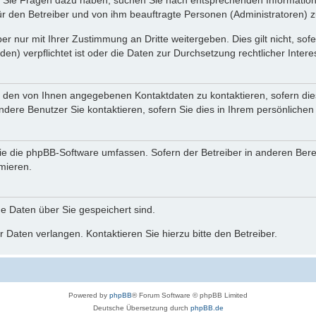
nn Sie Fragen dazu haben, suchen Sie nach entsprechenden Information
für den Betreiber und von ihm beauftragte Personen (Administratoren) z
r nur mit Ihrer Zustimmung an Dritte weitergeben. Dies gilt nicht, so
n) verpflichtet ist oder die Daten zur Durchsetzung rechtlicher Interes
r den von Ihnen angegebenen Kontaktdaten zu kontaktieren, sofern die
andere Benutzer Sie kontaktieren, sofern Sie dies in Ihrem persönlichen
, die die phpBB-Software umfassen. Sofern der Betreiber in anderen Be
rmieren.
he Daten über Sie gespeichert sind.
 Daten verlangen. Kontaktieren Sie hierzu bitte den Betreiber.
Powered by
phpBB
® Forum Software © phpBB Limited
Deutsche Übersetzung durch
phpBB.de