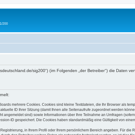
 1/200
/ipmsdeutschland.de/sig200“) (im Folgenden „der Betreiber“) die Daten
melt:
Boards mehrere Cookies. Cookies sind kleine Textdateien, die Ihr Browser als tem
 aktuelle ID Ihrer Sitzung (damit Ihnen alle Seitenaufrufe zugeordnet werden könne
cht angemeldet sind) sowie Informationen über Ihre Teilnahme an Umfragen (sofern
ession-ID gespeichert. Die Cookies haben standardmäßig eine Gültigkeit von einem 
 Registrierung, in Ihrem Profil oder Ihrem persönlichem Bereich angeben. Für die