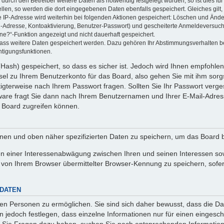
rch den Betreiber weitere Daten als notwendig festgelegt wurden, so ist dies für 
ellen, so werden die dort eingegebenen Daten ebenfalls gespeichert. Gleiches gilt
ie IP-Adresse wird weiterhin bei folgenden Aktionen gespeichert: Löschen und Änd
l-Adresse, Kontoaktivierung, Benutzer-Passwort) und gescheiterte Anmeldeversuch
ine?“-Funktion angezeigt und nicht dauerhaft gespeichert.
 dass weitere Daten gespeichert werden. Dazu gehören Ihr Abstimmungsverhalten b
htigungsfunktionen.
Hash) gespeichert, so dass es sicher ist. Jedoch wird Ihnen empfohlen,
el zu Ihrem Benutzerkonto für das Board, also gehen Sie mit ihm sorg
htigterweise nach Ihrem Passwort fragen. Sollten Sie Ihr Passwort verg
are fragt Sie dann nach Ihrem Benutzernamen und Ihrer E-Mail-Adres
 Board zugreifen können.
enen und oben näher spezifizierten Daten zu speichern, um das Board 
en einer Interessenabwägung zwischen Ihren und seinen Interessen sowi
von Ihrem Browser übermittelter Browser-Kennung zu speichern, sofer
 DATEN
n Personen zu ermöglichen. Sie sind sich daher bewusst, dass die Date
n jedoch festlegen, dass einzelne Informationen nur für einen eingeschr