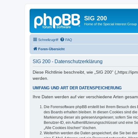
SIG 200
Home of the Special Interest Group
Schnellzugriff
FAQ
Foren-Übersicht
SIG 200 - Datenschutzerklärung
Diese Richtlinie beschreibt, wie „SIG 200“ („https:/
werden.
UMFANG UND ART DER DATENSPEICHERUNG
Ihre Daten werden auf vier verschiedene Arten gesam
Die Forensoftware phpBB erstellt bei Ihrem Besuch des 
des Boards erhalten bleiben. In diesen Cookies sind die
Markierung dieser als gelesen/ungelesen; sofern Sie ni
Benutzer-ID, ein Authentifizierungsschlüssel und eine S
„Alle Cookies löschen“ löschen.
Weiterhin werden die Daten gespeichert, die Sie bei der