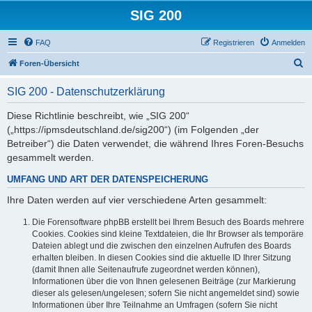
SIG 200
FAQ
Registrieren
Anmelden
S
Foren-Übersicht
u
SIG 200 - Datenschutzerklärung
c
h
Diese Richtlinie beschreibt, wie „SIG 200“
(„https://ipmsdeutschland.de/sig200“) (im Folgenden „der
e
Betreiber“) die Daten verwendet, die während Ihres Foren-Besuchs
gesammelt werden.
UMFANG UND ART DER DATENSPEICHERUNG
Ihre Daten werden auf vier verschiedene Arten gesammelt:
Die Forensoftware phpBB erstellt bei Ihrem Besuch des Boards mehrere
Cookies. Cookies sind kleine Textdateien, die Ihr Browser als temporäre
Dateien ablegt und die zwischen den einzelnen Aufrufen des Boards
erhalten bleiben. In diesen Cookies sind die aktuelle ID Ihrer Sitzung
(damit Ihnen alle Seitenaufrufe zugeordnet werden können),
Informationen über die von Ihnen gelesenen Beiträge (zur Markierung
dieser als gelesen/ungelesen; sofern Sie nicht angemeldet sind) sowie
Informationen über Ihre Teilnahme an Umfragen (sofern Sie nicht