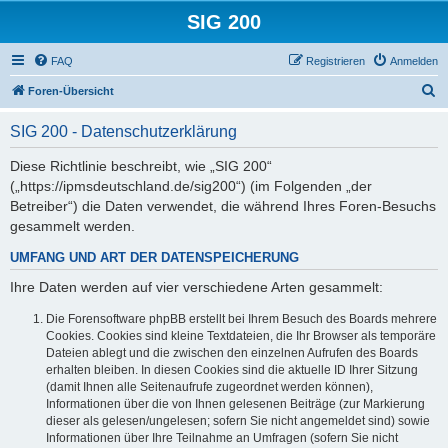
SIG 200
FAQ
Registrieren
Anmelden
S
Foren-Übersicht
u
SIG 200 - Datenschutzerklärung
c
h
Diese Richtlinie beschreibt, wie „SIG 200“
(„https://ipmsdeutschland.de/sig200“) (im Folgenden „der
e
Betreiber“) die Daten verwendet, die während Ihres Foren-Besuchs
gesammelt werden.
UMFANG UND ART DER DATENSPEICHERUNG
Ihre Daten werden auf vier verschiedene Arten gesammelt:
Die Forensoftware phpBB erstellt bei Ihrem Besuch des Boards mehrere
Cookies. Cookies sind kleine Textdateien, die Ihr Browser als temporäre
Dateien ablegt und die zwischen den einzelnen Aufrufen des Boards
erhalten bleiben. In diesen Cookies sind die aktuelle ID Ihrer Sitzung
(damit Ihnen alle Seitenaufrufe zugeordnet werden können),
Informationen über die von Ihnen gelesenen Beiträge (zur Markierung
dieser als gelesen/ungelesen; sofern Sie nicht angemeldet sind) sowie
Informationen über Ihre Teilnahme an Umfragen (sofern Sie nicht