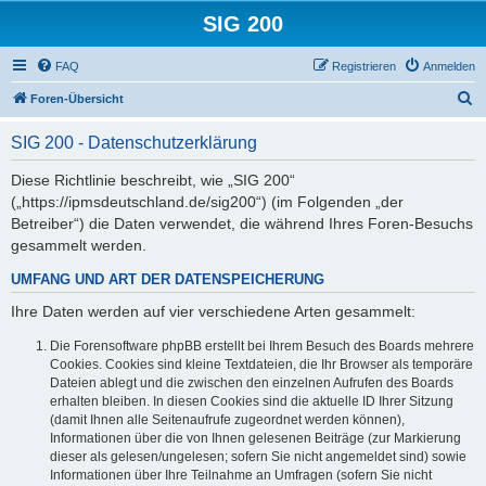
SIG 200
FAQ
Registrieren
Anmelden
S
Foren-Übersicht
u
SIG 200 - Datenschutzerklärung
c
h
Diese Richtlinie beschreibt, wie „SIG 200“
(„https://ipmsdeutschland.de/sig200“) (im Folgenden „der
e
Betreiber“) die Daten verwendet, die während Ihres Foren-Besuchs
gesammelt werden.
UMFANG UND ART DER DATENSPEICHERUNG
Ihre Daten werden auf vier verschiedene Arten gesammelt:
Die Forensoftware phpBB erstellt bei Ihrem Besuch des Boards mehrere
Cookies. Cookies sind kleine Textdateien, die Ihr Browser als temporäre
Dateien ablegt und die zwischen den einzelnen Aufrufen des Boards
erhalten bleiben. In diesen Cookies sind die aktuelle ID Ihrer Sitzung
(damit Ihnen alle Seitenaufrufe zugeordnet werden können),
Informationen über die von Ihnen gelesenen Beiträge (zur Markierung
dieser als gelesen/ungelesen; sofern Sie nicht angemeldet sind) sowie
Informationen über Ihre Teilnahme an Umfragen (sofern Sie nicht