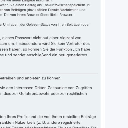
Sie vor deren Eingabe ersichtlich.
, wenn Sie einen Beitrag als Entwurf zwischenspeichern. In
ern von Beiträgen (dazu zählen Private Nachrichten und
e. Die von Ihrem Browser übermittelte Browser-
ei Umfragen, der Gelesen-Status von Ihren Beiträgen oder
 dieses Passwort nicht auf einer Vielzahl von
sam um. Insbesondere wird Sie kein Vertreter des
essen haben, so können Sie die Funktion „Ich habe
se und sendet anschließend ein neu generiertes
betreiben und anbieten zu können.
e den Interessen Dritter, Zeitpunkte von Zugriffen
n dies zur Gefahrenabwehr oder zur rechtlichen
n Ihres Profils und die von Ihnen erstellten Beiträge
änkten Nutzerkreis (z. B. andere registrierte