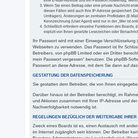
eine E-Mail-Adresse und ein Passwort notwendig. Wenn du
Wenn Sie einen Beitrag oder eine private Nachricht erst
diesen Fällen wird auch Ihre IP-Adresse gespeichert. D
Umfragen), Änderungen an zentralen Profildaten (E-Mai
Kennzeichnung (User Agent) wird nur in der „Wer ist onl
Schließlich erfordern einzelne Funktionen des Boards,
explizit von Ihnen gesetzte Lesezeichen oder Benachric
Ihr Passwort wird mit einer Einwege-Verschlüsselung (
Webseiten zu verwenden. Das Passwort ist Ihr Schlüss
Betreibers, von phpBB Limited oder ein Dritter berec
mein Passwort vergessen“ benutzen. Die phpBB-Softw
Passwort an diese Adresse, mit dem Sie dann auf das
GESTATTUNG DER DATENSPEICHERUNG
Sie gestatten dem Betreiber, die von Ihnen eingegeb
Darüber hinaus ist der Betreiber berechtigt, im Rahm
und Aktionen zusammen mit Ihrer IP-Adresse und der 
Nachverfolgbarkeit notwendig ist.
REGELUNGEN BEZÜGLICH DER WEITERGABE IHRER
Zweck eines Boards ist es, einen Austausch mit andere
im Internet zugänglich sein können. Der Betreiber kan