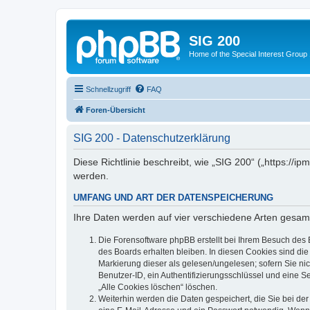
SIG 200
Home of the Special Interest Group
Schnellzugriff
FAQ
Foren-Übersicht
SIG 200 - Datenschutzerklärung
Diese Richtlinie beschreibt, wie „SIG 200“ („https:/
werden.
UMFANG UND ART DER DATENSPEICHERUNG
Ihre Daten werden auf vier verschiedene Arten gesam
Die Forensoftware phpBB erstellt bei Ihrem Besuch des 
des Boards erhalten bleiben. In diesen Cookies sind die
Markierung dieser als gelesen/ungelesen; sofern Sie ni
Benutzer-ID, ein Authentifizierungsschlüssel und eine S
„Alle Cookies löschen“ löschen.
Weiterhin werden die Daten gespeichert, die Sie bei der