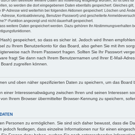
rch den Betreiber weitere Daten als notwendig festgelegt wurden, so ist dies für 
ellen, so werden die dort eingegebenen Daten ebenfalls gespeichert. Gleiches gilt
ie IP-Adresse wird weiterhin bei folgenden Aktionen gespeichert: Löschen und Änd
l-Adresse, Kontoaktivierung, Benutzer-Passwort) und gescheiterte Anmeldeversuch
ine?“-Funktion angezeigt und nicht dauerhaft gespeichert.
 dass weitere Daten gespeichert werden. Dazu gehören Ihr Abstimmungsverhalten b
htigungsfunktionen.
Hash) gespeichert, so dass es sicher ist. Jedoch wird Ihnen empfohlen,
el zu Ihrem Benutzerkonto für das Board, also gehen Sie mit ihm sorg
htigterweise nach Ihrem Passwort fragen. Sollten Sie Ihr Passwort verg
are fragt Sie dann nach Ihrem Benutzernamen und Ihrer E-Mail-Adres
 Board zugreifen können.
enen und oben näher spezifizierten Daten zu speichern, um das Board 
en einer Interessenabwägung zwischen Ihren und seinen Interessen sowi
von Ihrem Browser übermittelter Browser-Kennung zu speichern, sofer
 DATEN
n Personen zu ermöglichen. Sie sind sich daher bewusst, dass die Date
n jedoch festlegen, dass einzelne Informationen nur für einen eingeschr