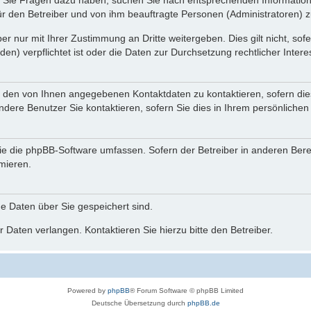
nn Sie Fragen dazu haben, suchen Sie nach entsprechenden Information
für den Betreiber und von ihm beauftragte Personen (Administratoren) z
r nur mit Ihrer Zustimmung an Dritte weitergeben. Dies gilt nicht, so
n) verpflichtet ist oder die Daten zur Durchsetzung rechtlicher Interes
r den von Ihnen angegebenen Kontaktdaten zu kontaktieren, sofern die
andere Benutzer Sie kontaktieren, sofern Sie dies in Ihrem persönlichen
, die die phpBB-Software umfassen. Sofern der Betreiber in anderen Be
rmieren.
he Daten über Sie gespeichert sind.
 Daten verlangen. Kontaktieren Sie hierzu bitte den Betreiber.
Powered by
phpBB
® Forum Software © phpBB Limited
Deutsche Übersetzung durch
phpBB.de