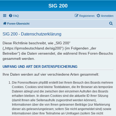
SIG 200
FAQ
Registrieren
Anmelden
S
Foren-Übersicht
u
SIG 200 - Datenschutzerklärung
c
h
Diese Richtlinie beschreibt, wie „SIG 200“
(„https://ipmsdeutschland.de/sig200“) (im Folgenden „der
e
Betreiber“) die Daten verwendet, die während Ihres Foren-Besuchs
gesammelt werden.
UMFANG UND ART DER DATENSPEICHERUNG
Ihre Daten werden auf vier verschiedene Arten gesammelt:
Die Forensoftware phpBB erstellt bei Ihrem Besuch des Boards mehrere
Cookies. Cookies sind kleine Textdateien, die Ihr Browser als temporäre
Dateien ablegt und die zwischen den einzelnen Aufrufen des Boards
erhalten bleiben. In diesen Cookies sind die aktuelle ID Ihrer Sitzung
(damit Ihnen alle Seitenaufrufe zugeordnet werden können),
Informationen über die von Ihnen gelesenen Beiträge (zur Markierung
dieser als gelesen/ungelesen; sofern Sie nicht angemeldet sind) sowie
Informationen über Ihre Teilnahme an Umfragen (sofern Sie nicht