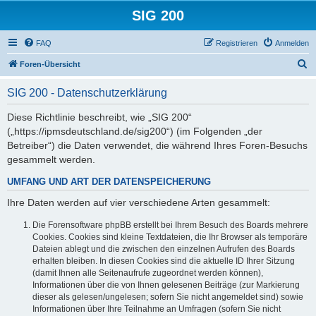
SIG 200
FAQ
Registrieren
Anmelden
S
Foren-Übersicht
u
SIG 200 - Datenschutzerklärung
c
h
Diese Richtlinie beschreibt, wie „SIG 200“
(„https://ipmsdeutschland.de/sig200“) (im Folgenden „der
e
Betreiber“) die Daten verwendet, die während Ihres Foren-Besuchs
gesammelt werden.
UMFANG UND ART DER DATENSPEICHERUNG
Ihre Daten werden auf vier verschiedene Arten gesammelt:
Die Forensoftware phpBB erstellt bei Ihrem Besuch des Boards mehrere
Cookies. Cookies sind kleine Textdateien, die Ihr Browser als temporäre
Dateien ablegt und die zwischen den einzelnen Aufrufen des Boards
erhalten bleiben. In diesen Cookies sind die aktuelle ID Ihrer Sitzung
(damit Ihnen alle Seitenaufrufe zugeordnet werden können),
Informationen über die von Ihnen gelesenen Beiträge (zur Markierung
dieser als gelesen/ungelesen; sofern Sie nicht angemeldet sind) sowie
Informationen über Ihre Teilnahme an Umfragen (sofern Sie nicht