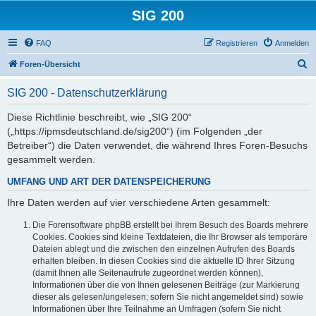
SIG 200
FAQ
Registrieren
Anmelden
S
Foren-Übersicht
u
SIG 200 - Datenschutzerklärung
c
h
Diese Richtlinie beschreibt, wie „SIG 200“
(„https://ipmsdeutschland.de/sig200“) (im Folgenden „der
e
Betreiber“) die Daten verwendet, die während Ihres Foren-Besuchs
gesammelt werden.
UMFANG UND ART DER DATENSPEICHERUNG
Ihre Daten werden auf vier verschiedene Arten gesammelt:
Die Forensoftware phpBB erstellt bei Ihrem Besuch des Boards mehrere
Cookies. Cookies sind kleine Textdateien, die Ihr Browser als temporäre
Dateien ablegt und die zwischen den einzelnen Aufrufen des Boards
erhalten bleiben. In diesen Cookies sind die aktuelle ID Ihrer Sitzung
(damit Ihnen alle Seitenaufrufe zugeordnet werden können),
Informationen über die von Ihnen gelesenen Beiträge (zur Markierung
dieser als gelesen/ungelesen; sofern Sie nicht angemeldet sind) sowie
Informationen über Ihre Teilnahme an Umfragen (sofern Sie nicht