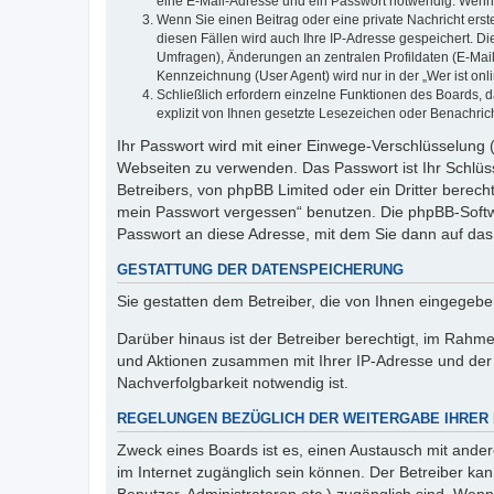
eine E-Mail-Adresse und ein Passwort notwendig. Wenn du
Wenn Sie einen Beitrag oder eine private Nachricht erst
diesen Fällen wird auch Ihre IP-Adresse gespeichert. D
Umfragen), Änderungen an zentralen Profildaten (E-Mai
Kennzeichnung (User Agent) wird nur in der „Wer ist onl
Schließlich erfordern einzelne Funktionen des Boards,
explizit von Ihnen gesetzte Lesezeichen oder Benachric
Ihr Passwort wird mit einer Einwege-Verschlüsselung (
Webseiten zu verwenden. Das Passwort ist Ihr Schlüss
Betreibers, von phpBB Limited oder ein Dritter berec
mein Passwort vergessen“ benutzen. Die phpBB-Softw
Passwort an diese Adresse, mit dem Sie dann auf das
GESTATTUNG DER DATENSPEICHERUNG
Sie gestatten dem Betreiber, die von Ihnen eingegeb
Darüber hinaus ist der Betreiber berechtigt, im Rahm
und Aktionen zusammen mit Ihrer IP-Adresse und der 
Nachverfolgbarkeit notwendig ist.
REGELUNGEN BEZÜGLICH DER WEITERGABE IHRER
Zweck eines Boards ist es, einen Austausch mit andere
im Internet zugänglich sein können. Der Betreiber kan