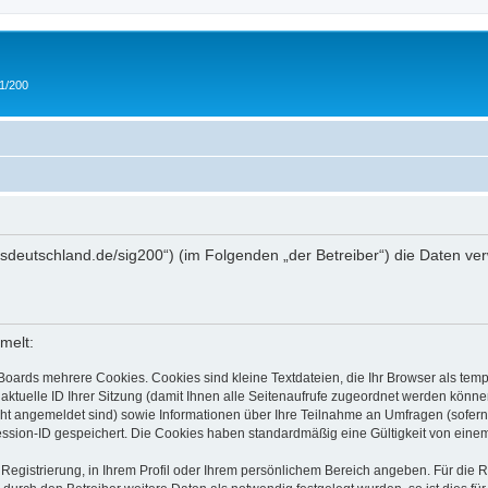
 1/200
/ipmsdeutschland.de/sig200“) (im Folgenden „der Betreiber“) die Daten
melt:
Boards mehrere Cookies. Cookies sind kleine Textdateien, die Ihr Browser als tem
 aktuelle ID Ihrer Sitzung (damit Ihnen alle Seitenaufrufe zugeordnet werden könne
cht angemeldet sind) sowie Informationen über Ihre Teilnahme an Umfragen (sofern
ession-ID gespeichert. Die Cookies haben standardmäßig eine Gültigkeit von einem 
 Registrierung, in Ihrem Profil oder Ihrem persönlichem Bereich angeben. Für die