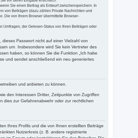
Sie vor deren Eingabe ersichtlich.
, wenn Sie einen Beitrag als Entwurf zwischenspeichern. In
ern von Beiträgen (dazu zählen Private Nachrichten und
e. Die von Ihrem Browser übermittelte Browser-
ei Umfragen, der Gelesen-Status von Ihren Beiträgen oder
 dieses Passwort nicht auf einer Vielzahl von
sam um. Insbesondere wird Sie kein Vertreter des
essen haben, so können Sie die Funktion „Ich habe
se und sendet anschließend ein neu generiertes
betreiben und anbieten zu können.
e den Interessen Dritter, Zeitpunkte von Zugriffen
n dies zur Gefahrenabwehr oder zur rechtlichen
n Ihres Profils und die von Ihnen erstellten Beiträge
änkten Nutzerkreis (z. B. andere registrierte