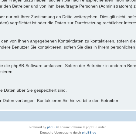
nn Sie Fragen dazu haben, suchen Sie nach entsprechenden Information
für den Betreiber und von ihm beauftragte Personen (Administratoren) z
r nur mit Ihrer Zustimmung an Dritte weitergeben. Dies gilt nicht, so
n) verpflichtet ist oder die Daten zur Durchsetzung rechtlicher Interes
r den von Ihnen angegebenen Kontaktdaten zu kontaktieren, sofern die
andere Benutzer Sie kontaktieren, sofern Sie dies in Ihrem persönlichen
, die die phpBB-Software umfassen. Sofern der Betreiber in anderen Be
rmieren.
he Daten über Sie gespeichert sind.
 Daten verlangen. Kontaktieren Sie hierzu bitte den Betreiber.
Powered by
phpBB
® Forum Software © phpBB Limited
Deutsche Übersetzung durch
phpBB.de