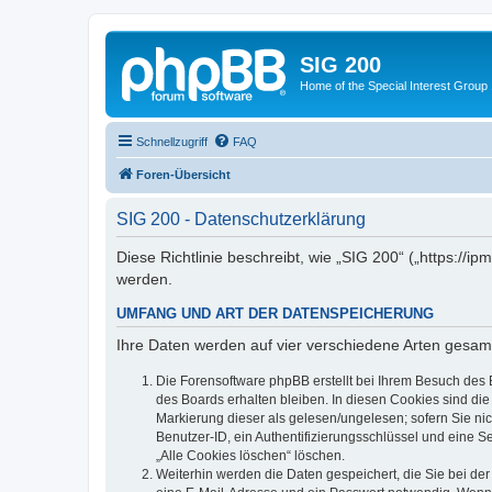
SIG 200
Home of the Special Interest Group
Schnellzugriff
FAQ
Foren-Übersicht
SIG 200 - Datenschutzerklärung
Diese Richtlinie beschreibt, wie „SIG 200“ („https:/
werden.
UMFANG UND ART DER DATENSPEICHERUNG
Ihre Daten werden auf vier verschiedene Arten gesam
Die Forensoftware phpBB erstellt bei Ihrem Besuch des 
des Boards erhalten bleiben. In diesen Cookies sind die
Markierung dieser als gelesen/ungelesen; sofern Sie ni
Benutzer-ID, ein Authentifizierungsschlüssel und eine S
„Alle Cookies löschen“ löschen.
Weiterhin werden die Daten gespeichert, die Sie bei der