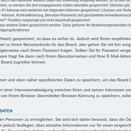
rch den Betreiber weitere Daten als notwendig festgelegt wurden, so ist dies für 
ellen, so werden die dort eingegebenen Daten ebenfalls gespeichert. Gleiches gilt
ie IP-Adresse wird weiterhin bei folgenden Aktionen gespeichert: Löschen und Änd
l-Adresse, Kontoaktivierung, Benutzer-Passwort) und gescheiterte Anmeldeversuch
ine?“-Funktion angezeigt und nicht dauerhaft gespeichert.
 dass weitere Daten gespeichert werden. Dazu gehören Ihr Abstimmungsverhalten b
htigungsfunktionen.
Hash) gespeichert, so dass es sicher ist. Jedoch wird Ihnen empfohlen,
el zu Ihrem Benutzerkonto für das Board, also gehen Sie mit ihm sorg
htigterweise nach Ihrem Passwort fragen. Sollten Sie Ihr Passwort verg
are fragt Sie dann nach Ihrem Benutzernamen und Ihrer E-Mail-Adres
 Board zugreifen können.
enen und oben näher spezifizierten Daten zu speichern, um das Board 
en einer Interessenabwägung zwischen Ihren und seinen Interessen sowi
von Ihrem Browser übermittelter Browser-Kennung zu speichern, sofer
 DATEN
n Personen zu ermöglichen. Sie sind sich daher bewusst, dass die Date
n jedoch festlegen, dass einzelne Informationen nur für einen eingeschr