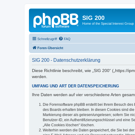
SIG 200
Home of the Special Interest Group
Schnellzugriff
FAQ
Foren-Übersicht
SIG 200 - Datenschutzerklärung
Diese Richtlinie beschreibt, wie „SIG 200“ („https:/
werden.
UMFANG UND ART DER DATENSPEICHERUNG
Ihre Daten werden auf vier verschiedene Arten gesam
Die Forensoftware phpBB erstellt bei Ihrem Besuch des 
des Boards erhalten bleiben. In diesen Cookies sind die
Markierung dieser als gelesen/ungelesen; sofern Sie ni
Benutzer-ID, ein Authentifizierungsschlüssel und eine S
„Alle Cookies löschen“ löschen.
Weiterhin werden die Daten gespeichert, die Sie bei der