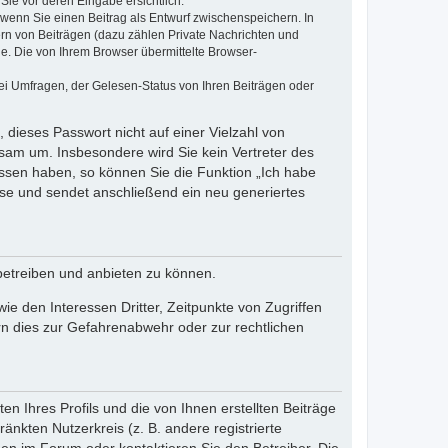
Sie vor deren Eingabe ersichtlich.
, wenn Sie einen Beitrag als Entwurf zwischenspeichern. In
ern von Beiträgen (dazu zählen Private Nachrichten und
e. Die von Ihrem Browser übermittelte Browser-
ei Umfragen, der Gelesen-Status von Ihren Beiträgen oder
 dieses Passwort nicht auf einer Vielzahl von
sam um. Insbesondere wird Sie kein Vertreter des
essen haben, so können Sie die Funktion „Ich habe
se und sendet anschließend ein neu generiertes
betreiben und anbieten zu können.
e den Interessen Dritter, Zeitpunkte von Zugriffen
n dies zur Gefahrenabwehr oder zur rechtlichen
n Ihres Profils und die von Ihnen erstellten Beiträge
änkten Nutzerkreis (z. B. andere registrierte