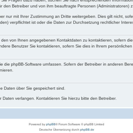
nn Sie Fragen dazu haben, suchen Sie nach entsprechenden Information
für den Betreiber und von ihm beauftragte Personen (Administratoren) z
r nur mit Ihrer Zustimmung an Dritte weitergeben. Dies gilt nicht, so
n) verpflichtet ist oder die Daten zur Durchsetzung rechtlicher Interes
r den von Ihnen angegebenen Kontaktdaten zu kontaktieren, sofern die
andere Benutzer Sie kontaktieren, sofern Sie dies in Ihrem persönlichen
, die die phpBB-Software umfassen. Sofern der Betreiber in anderen Be
rmieren.
he Daten über Sie gespeichert sind.
 Daten verlangen. Kontaktieren Sie hierzu bitte den Betreiber.
Powered by
phpBB
® Forum Software © phpBB Limited
Deutsche Übersetzung durch
phpBB.de