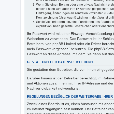
eine E-Mail-Adresse und ein Passwort notwendig. Wenn du
Wenn Sie einen Beitrag oder eine private Nachricht erst
diesen Fällen wird auch Ihre IP-Adresse gespeichert. D
Umfragen), Änderungen an zentralen Profildaten (E-Mai
Kennzeichnung (User Agent) wird nur in der „Wer ist onl
Schließlich erfordern einzelne Funktionen des Boards,
explizit von Ihnen gesetzte Lesezeichen oder Benachric
Ihr Passwort wird mit einer Einwege-Verschlüsselung (
Webseiten zu verwenden. Das Passwort ist Ihr Schlüss
Betreibers, von phpBB Limited oder ein Dritter berec
mein Passwort vergessen“ benutzen. Die phpBB-Softw
Passwort an diese Adresse, mit dem Sie dann auf das
GESTATTUNG DER DATENSPEICHERUNG
Sie gestatten dem Betreiber, die von Ihnen eingegeb
Darüber hinaus ist der Betreiber berechtigt, im Rahm
und Aktionen zusammen mit Ihrer IP-Adresse und der 
Nachverfolgbarkeit notwendig ist.
REGELUNGEN BEZÜGLICH DER WEITERGABE IHRER
Zweck eines Boards ist es, einen Austausch mit andere
im Internet zugänglich sein können. Der Betreiber kan