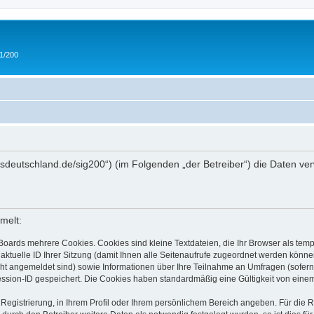
 1/200
/ipmsdeutschland.de/sig200“) (im Folgenden „der Betreiber“) die Daten
melt:
Boards mehrere Cookies. Cookies sind kleine Textdateien, die Ihr Browser als tem
 aktuelle ID Ihrer Sitzung (damit Ihnen alle Seitenaufrufe zugeordnet werden könne
cht angemeldet sind) sowie Informationen über Ihre Teilnahme an Umfragen (sofern
ession-ID gespeichert. Die Cookies haben standardmäßig eine Gültigkeit von einem 
 Registrierung, in Ihrem Profil oder Ihrem persönlichem Bereich angeben. Für die