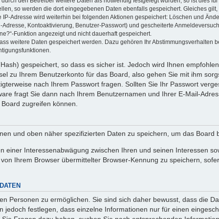
rch den Betreiber weitere Daten als notwendig festgelegt wurden, so ist dies für 
ellen, so werden die dort eingegebenen Daten ebenfalls gespeichert. Gleiches gilt
ie IP-Adresse wird weiterhin bei folgenden Aktionen gespeichert: Löschen und Änd
l-Adresse, Kontoaktivierung, Benutzer-Passwort) und gescheiterte Anmeldeversuch
ine?“-Funktion angezeigt und nicht dauerhaft gespeichert.
 dass weitere Daten gespeichert werden. Dazu gehören Ihr Abstimmungsverhalten b
htigungsfunktionen.
Hash) gespeichert, so dass es sicher ist. Jedoch wird Ihnen empfohlen,
el zu Ihrem Benutzerkonto für das Board, also gehen Sie mit ihm sorg
htigterweise nach Ihrem Passwort fragen. Sollten Sie Ihr Passwort verg
are fragt Sie dann nach Ihrem Benutzernamen und Ihrer E-Mail-Adres
 Board zugreifen können.
enen und oben näher spezifizierten Daten zu speichern, um das Board 
en einer Interessenabwägung zwischen Ihren und seinen Interessen sowi
von Ihrem Browser übermittelter Browser-Kennung zu speichern, sofer
 DATEN
n Personen zu ermöglichen. Sie sind sich daher bewusst, dass die Date
n jedoch festlegen, dass einzelne Informationen nur für einen eingeschr