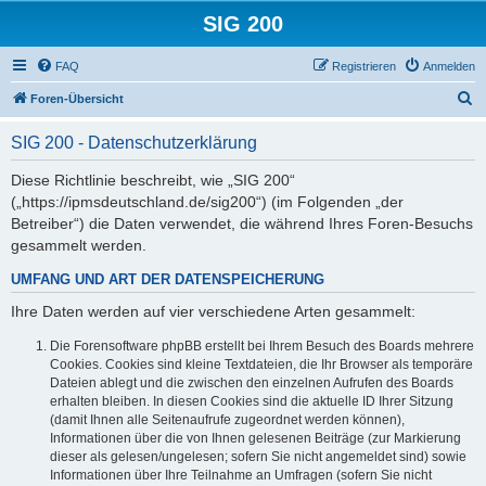
SIG 200
FAQ
Registrieren
Anmelden
S
Foren-Übersicht
u
SIG 200 - Datenschutzerklärung
c
h
Diese Richtlinie beschreibt, wie „SIG 200“
(„https://ipmsdeutschland.de/sig200“) (im Folgenden „der
e
Betreiber“) die Daten verwendet, die während Ihres Foren-Besuchs
gesammelt werden.
UMFANG UND ART DER DATENSPEICHERUNG
Ihre Daten werden auf vier verschiedene Arten gesammelt:
Die Forensoftware phpBB erstellt bei Ihrem Besuch des Boards mehrere
Cookies. Cookies sind kleine Textdateien, die Ihr Browser als temporäre
Dateien ablegt und die zwischen den einzelnen Aufrufen des Boards
erhalten bleiben. In diesen Cookies sind die aktuelle ID Ihrer Sitzung
(damit Ihnen alle Seitenaufrufe zugeordnet werden können),
Informationen über die von Ihnen gelesenen Beiträge (zur Markierung
dieser als gelesen/ungelesen; sofern Sie nicht angemeldet sind) sowie
Informationen über Ihre Teilnahme an Umfragen (sofern Sie nicht