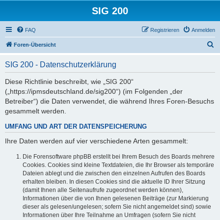
SIG 200
FAQ
Registrieren
Anmelden
S
Foren-Übersicht
u
SIG 200 - Datenschutzerklärung
c
h
Diese Richtlinie beschreibt, wie „SIG 200“
(„https://ipmsdeutschland.de/sig200“) (im Folgenden „der
e
Betreiber“) die Daten verwendet, die während Ihres Foren-Besuchs
gesammelt werden.
UMFANG UND ART DER DATENSPEICHERUNG
Ihre Daten werden auf vier verschiedene Arten gesammelt:
Die Forensoftware phpBB erstellt bei Ihrem Besuch des Boards mehrere
Cookies. Cookies sind kleine Textdateien, die Ihr Browser als temporäre
Dateien ablegt und die zwischen den einzelnen Aufrufen des Boards
erhalten bleiben. In diesen Cookies sind die aktuelle ID Ihrer Sitzung
(damit Ihnen alle Seitenaufrufe zugeordnet werden können),
Informationen über die von Ihnen gelesenen Beiträge (zur Markierung
dieser als gelesen/ungelesen; sofern Sie nicht angemeldet sind) sowie
Informationen über Ihre Teilnahme an Umfragen (sofern Sie nicht