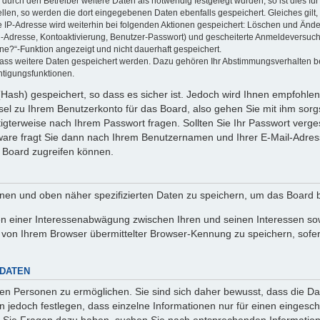
rch den Betreiber weitere Daten als notwendig festgelegt wurden, so ist dies für 
ellen, so werden die dort eingegebenen Daten ebenfalls gespeichert. Gleiches gilt
ie IP-Adresse wird weiterhin bei folgenden Aktionen gespeichert: Löschen und Änd
l-Adresse, Kontoaktivierung, Benutzer-Passwort) und gescheiterte Anmeldeversuch
ine?“-Funktion angezeigt und nicht dauerhaft gespeichert.
 dass weitere Daten gespeichert werden. Dazu gehören Ihr Abstimmungsverhalten b
htigungsfunktionen.
Hash) gespeichert, so dass es sicher ist. Jedoch wird Ihnen empfohlen,
el zu Ihrem Benutzerkonto für das Board, also gehen Sie mit ihm sorg
htigterweise nach Ihrem Passwort fragen. Sollten Sie Ihr Passwort verg
are fragt Sie dann nach Ihrem Benutzernamen und Ihrer E-Mail-Adres
 Board zugreifen können.
enen und oben näher spezifizierten Daten zu speichern, um das Board 
en einer Interessenabwägung zwischen Ihren und seinen Interessen sowi
von Ihrem Browser übermittelter Browser-Kennung zu speichern, sofer
 DATEN
n Personen zu ermöglichen. Sie sind sich daher bewusst, dass die Date
n jedoch festlegen, dass einzelne Informationen nur für einen eingeschr