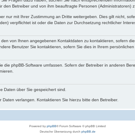
nn Sie Fragen dazu haben, suchen Sie nach entsprechenden Information
für den Betreiber und von ihm beauftragte Personen (Administratoren) z
r nur mit Ihrer Zustimmung an Dritte weitergeben. Dies gilt nicht, so
n) verpflichtet ist oder die Daten zur Durchsetzung rechtlicher Interes
r den von Ihnen angegebenen Kontaktdaten zu kontaktieren, sofern die
andere Benutzer Sie kontaktieren, sofern Sie dies in Ihrem persönlichen
, die die phpBB-Software umfassen. Sofern der Betreiber in anderen Be
rmieren.
he Daten über Sie gespeichert sind.
 Daten verlangen. Kontaktieren Sie hierzu bitte den Betreiber.
Powered by
phpBB
® Forum Software © phpBB Limited
Deutsche Übersetzung durch
phpBB.de