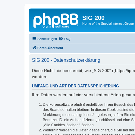
SIG 200
Home of the Special Interest Group
Schnellzugriff
FAQ
Foren-Übersicht
SIG 200 - Datenschutzerklärung
Diese Richtlinie beschreibt, wie „SIG 200“ („https:/
werden.
UMFANG UND ART DER DATENSPEICHERUNG
Ihre Daten werden auf vier verschiedene Arten gesam
Die Forensoftware phpBB erstellt bei Ihrem Besuch des 
des Boards erhalten bleiben. In diesen Cookies sind die
Markierung dieser als gelesen/ungelesen; sofern Sie ni
Benutzer-ID, ein Authentifizierungsschlüssel und eine S
„Alle Cookies löschen“ löschen.
Weiterhin werden die Daten gespeichert, die Sie bei der