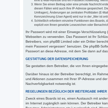
eine E-Mail-Adresse und ein Passwort notwendig. Wenn du
Wenn Sie einen Beitrag oder eine private Nachricht erst
diesen Fällen wird auch Ihre IP-Adresse gespeichert. D
Umfragen), Änderungen an zentralen Profildaten (E-Mai
Kennzeichnung (User Agent) wird nur in der „Wer ist onl
Schließlich erfordern einzelne Funktionen des Boards,
explizit von Ihnen gesetzte Lesezeichen oder Benachric
Ihr Passwort wird mit einer Einwege-Verschlüsselung (
Webseiten zu verwenden. Das Passwort ist Ihr Schlüss
Betreibers, von phpBB Limited oder ein Dritter berec
mein Passwort vergessen“ benutzen. Die phpBB-Softw
Passwort an diese Adresse, mit dem Sie dann auf das
GESTATTUNG DER DATENSPEICHERUNG
Sie gestatten dem Betreiber, die von Ihnen eingegeb
Darüber hinaus ist der Betreiber berechtigt, im Rahm
und Aktionen zusammen mit Ihrer IP-Adresse und der 
Nachverfolgbarkeit notwendig ist.
REGELUNGEN BEZÜGLICH DER WEITERGABE IHRER
Zweck eines Boards ist es, einen Austausch mit andere
im Internet zugänglich sein können. Der Betreiber kan