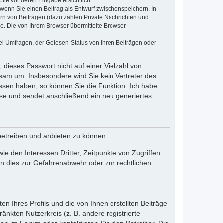
Sie vor deren Eingabe ersichtlich.
, wenn Sie einen Beitrag als Entwurf zwischenspeichern. In
ern von Beiträgen (dazu zählen Private Nachrichten und
e. Die von Ihrem Browser übermittelte Browser-
ei Umfragen, der Gelesen-Status von Ihren Beiträgen oder
 dieses Passwort nicht auf einer Vielzahl von
sam um. Insbesondere wird Sie kein Vertreter des
essen haben, so können Sie die Funktion „Ich habe
se und sendet anschließend ein neu generiertes
betreiben und anbieten zu können.
e den Interessen Dritter, Zeitpunkte von Zugriffen
n dies zur Gefahrenabwehr oder zur rechtlichen
n Ihres Profils und die von Ihnen erstellten Beiträge
änkten Nutzerkreis (z. B. andere registrierte