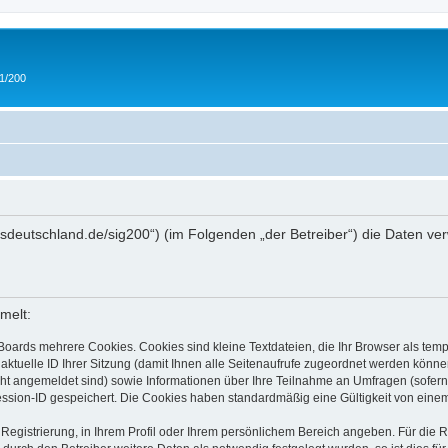
 1/200
/ipmsdeutschland.de/sig200“) (im Folgenden „der Betreiber“) die Daten
melt:
Boards mehrere Cookies. Cookies sind kleine Textdateien, die Ihr Browser als tem
 aktuelle ID Ihrer Sitzung (damit Ihnen alle Seitenaufrufe zugeordnet werden könne
cht angemeldet sind) sowie Informationen über Ihre Teilnahme an Umfragen (sofern
ession-ID gespeichert. Die Cookies haben standardmäßig eine Gültigkeit von einem 
 Registrierung, in Ihrem Profil oder Ihrem persönlichem Bereich angeben. Für die