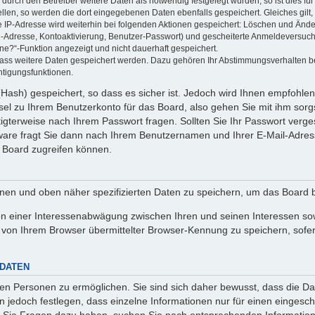
rch den Betreiber weitere Daten als notwendig festgelegt wurden, so ist dies für 
ellen, so werden die dort eingegebenen Daten ebenfalls gespeichert. Gleiches gilt
ie IP-Adresse wird weiterhin bei folgenden Aktionen gespeichert: Löschen und Änd
l-Adresse, Kontoaktivierung, Benutzer-Passwort) und gescheiterte Anmeldeversuch
ine?“-Funktion angezeigt und nicht dauerhaft gespeichert.
 dass weitere Daten gespeichert werden. Dazu gehören Ihr Abstimmungsverhalten b
htigungsfunktionen.
Hash) gespeichert, so dass es sicher ist. Jedoch wird Ihnen empfohlen,
el zu Ihrem Benutzerkonto für das Board, also gehen Sie mit ihm sorg
htigterweise nach Ihrem Passwort fragen. Sollten Sie Ihr Passwort verg
are fragt Sie dann nach Ihrem Benutzernamen und Ihrer E-Mail-Adres
 Board zugreifen können.
enen und oben näher spezifizierten Daten zu speichern, um das Board 
en einer Interessenabwägung zwischen Ihren und seinen Interessen sowi
von Ihrem Browser übermittelter Browser-Kennung zu speichern, sofer
 DATEN
n Personen zu ermöglichen. Sie sind sich daher bewusst, dass die Date
n jedoch festlegen, dass einzelne Informationen nur für einen eingeschr