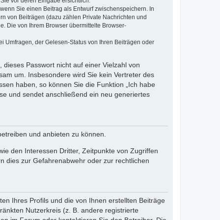
Sie vor deren Eingabe ersichtlich.
, wenn Sie einen Beitrag als Entwurf zwischenspeichern. In
ern von Beiträgen (dazu zählen Private Nachrichten und
e. Die von Ihrem Browser übermittelte Browser-
ei Umfragen, der Gelesen-Status von Ihren Beiträgen oder
 dieses Passwort nicht auf einer Vielzahl von
sam um. Insbesondere wird Sie kein Vertreter des
essen haben, so können Sie die Funktion „Ich habe
se und sendet anschließend ein neu generiertes
betreiben und anbieten zu können.
e den Interessen Dritter, Zeitpunkte von Zugriffen
n dies zur Gefahrenabwehr oder zur rechtlichen
n Ihres Profils und die von Ihnen erstellten Beiträge
änkten Nutzerkreis (z. B. andere registrierte