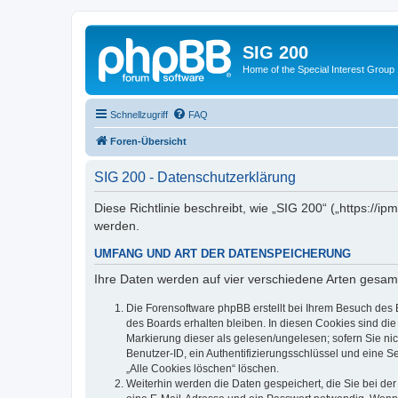
SIG 200
Home of the Special Interest Group
Schnellzugriff
FAQ
Foren-Übersicht
SIG 200 - Datenschutzerklärung
Diese Richtlinie beschreibt, wie „SIG 200“ („https:/
werden.
UMFANG UND ART DER DATENSPEICHERUNG
Ihre Daten werden auf vier verschiedene Arten gesam
Die Forensoftware phpBB erstellt bei Ihrem Besuch des 
des Boards erhalten bleiben. In diesen Cookies sind die
Markierung dieser als gelesen/ungelesen; sofern Sie ni
Benutzer-ID, ein Authentifizierungsschlüssel und eine S
„Alle Cookies löschen“ löschen.
Weiterhin werden die Daten gespeichert, die Sie bei der