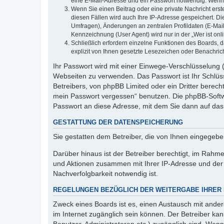
eine E-Mail-Adresse und ein Passwort notwendig. Wenn du
Wenn Sie einen Beitrag oder eine private Nachricht erst
diesen Fällen wird auch Ihre IP-Adresse gespeichert. D
Umfragen), Änderungen an zentralen Profildaten (E-Mai
Kennzeichnung (User Agent) wird nur in der „Wer ist onl
Schließlich erfordern einzelne Funktionen des Boards,
explizit von Ihnen gesetzte Lesezeichen oder Benachric
Ihr Passwort wird mit einer Einwege-Verschlüsselung (
Webseiten zu verwenden. Das Passwort ist Ihr Schlüss
Betreibers, von phpBB Limited oder ein Dritter berec
mein Passwort vergessen“ benutzen. Die phpBB-Softw
Passwort an diese Adresse, mit dem Sie dann auf das
GESTATTUNG DER DATENSPEICHERUNG
Sie gestatten dem Betreiber, die von Ihnen eingegeb
Darüber hinaus ist der Betreiber berechtigt, im Rahm
und Aktionen zusammen mit Ihrer IP-Adresse und der 
Nachverfolgbarkeit notwendig ist.
REGELUNGEN BEZÜGLICH DER WEITERGABE IHRER
Zweck eines Boards ist es, einen Austausch mit andere
im Internet zugänglich sein können. Der Betreiber kan