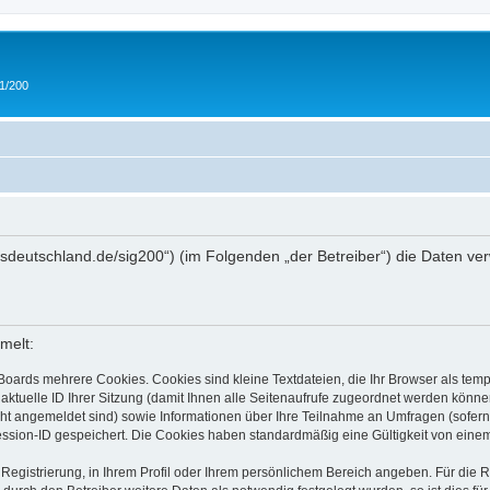
 1/200
/ipmsdeutschland.de/sig200“) (im Folgenden „der Betreiber“) die Daten
melt:
Boards mehrere Cookies. Cookies sind kleine Textdateien, die Ihr Browser als tem
 aktuelle ID Ihrer Sitzung (damit Ihnen alle Seitenaufrufe zugeordnet werden könne
cht angemeldet sind) sowie Informationen über Ihre Teilnahme an Umfragen (sofern
ession-ID gespeichert. Die Cookies haben standardmäßig eine Gültigkeit von einem 
 Registrierung, in Ihrem Profil oder Ihrem persönlichem Bereich angeben. Für die