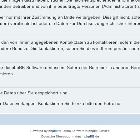
nn Sie Fragen dazu haben, suchen Sie nach entsprechenden Information
für den Betreiber und von ihm beauftragte Personen (Administratoren) z
r nur mit Ihrer Zustimmung an Dritte weitergeben. Dies gilt nicht, so
n) verpflichtet ist oder die Daten zur Durchsetzung rechtlicher Interes
r den von Ihnen angegebenen Kontaktdaten zu kontaktieren, sofern die
andere Benutzer Sie kontaktieren, sofern Sie dies in Ihrem persönlichen
, die die phpBB-Software umfassen. Sofern der Betreiber in anderen Be
rmieren.
he Daten über Sie gespeichert sind.
 Daten verlangen. Kontaktieren Sie hierzu bitte den Betreiber.
Powered by
phpBB
® Forum Software © phpBB Limited
Deutsche Übersetzung durch
phpBB.de