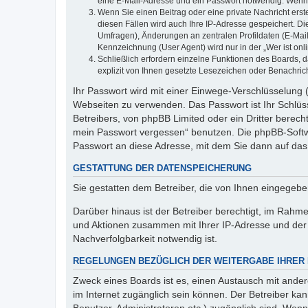
eine E-Mail-Adresse und ein Passwort notwendig. Wenn du
Wenn Sie einen Beitrag oder eine private Nachricht erst
diesen Fällen wird auch Ihre IP-Adresse gespeichert. D
Umfragen), Änderungen an zentralen Profildaten (E-Mai
Kennzeichnung (User Agent) wird nur in der „Wer ist onl
Schließlich erfordern einzelne Funktionen des Boards,
explizit von Ihnen gesetzte Lesezeichen oder Benachric
Ihr Passwort wird mit einer Einwege-Verschlüsselung (
Webseiten zu verwenden. Das Passwort ist Ihr Schlüss
Betreibers, von phpBB Limited oder ein Dritter berec
mein Passwort vergessen“ benutzen. Die phpBB-Softw
Passwort an diese Adresse, mit dem Sie dann auf das
GESTATTUNG DER DATENSPEICHERUNG
Sie gestatten dem Betreiber, die von Ihnen eingegeb
Darüber hinaus ist der Betreiber berechtigt, im Rahm
und Aktionen zusammen mit Ihrer IP-Adresse und der 
Nachverfolgbarkeit notwendig ist.
REGELUNGEN BEZÜGLICH DER WEITERGABE IHRER
Zweck eines Boards ist es, einen Austausch mit andere
im Internet zugänglich sein können. Der Betreiber kan