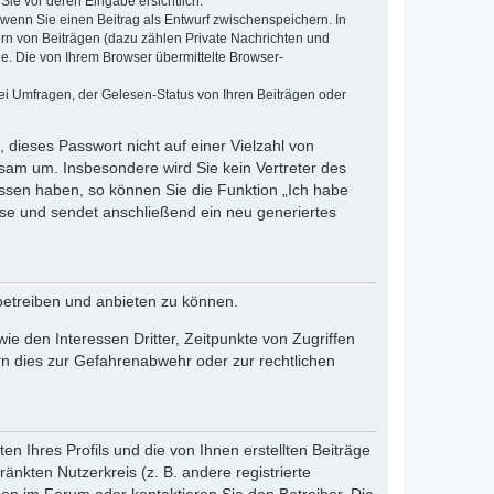
Sie vor deren Eingabe ersichtlich.
, wenn Sie einen Beitrag als Entwurf zwischenspeichern. In
ern von Beiträgen (dazu zählen Private Nachrichten und
e. Die von Ihrem Browser übermittelte Browser-
ei Umfragen, der Gelesen-Status von Ihren Beiträgen oder
 dieses Passwort nicht auf einer Vielzahl von
sam um. Insbesondere wird Sie kein Vertreter des
essen haben, so können Sie die Funktion „Ich habe
se und sendet anschließend ein neu generiertes
betreiben und anbieten zu können.
e den Interessen Dritter, Zeitpunkte von Zugriffen
n dies zur Gefahrenabwehr oder zur rechtlichen
n Ihres Profils und die von Ihnen erstellten Beiträge
änkten Nutzerkreis (z. B. andere registrierte