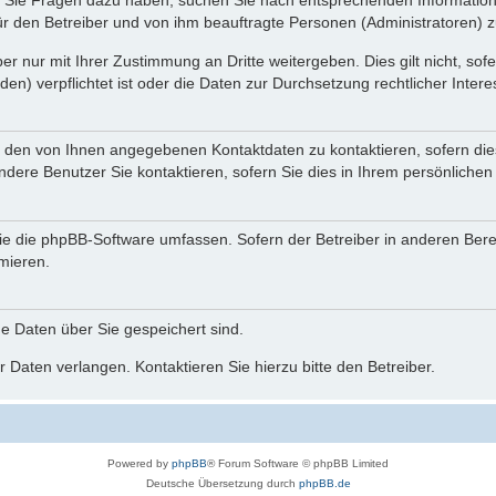
nn Sie Fragen dazu haben, suchen Sie nach entsprechenden Information
für den Betreiber und von ihm beauftragte Personen (Administratoren) z
r nur mit Ihrer Zustimmung an Dritte weitergeben. Dies gilt nicht, so
n) verpflichtet ist oder die Daten zur Durchsetzung rechtlicher Interes
r den von Ihnen angegebenen Kontaktdaten zu kontaktieren, sofern die
andere Benutzer Sie kontaktieren, sofern Sie dies in Ihrem persönlichen
, die die phpBB-Software umfassen. Sofern der Betreiber in anderen Be
rmieren.
he Daten über Sie gespeichert sind.
 Daten verlangen. Kontaktieren Sie hierzu bitte den Betreiber.
Powered by
phpBB
® Forum Software © phpBB Limited
Deutsche Übersetzung durch
phpBB.de