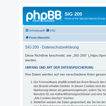
SIG 200
Home of the Special Interest Group
Schnellzugriff
FAQ
Foren-Übersicht
SIG 200 - Datenschutzerklärung
Diese Richtlinie beschreibt, wie „SIG 200“ („https:/
werden.
UMFANG UND ART DER DATENSPEICHERUNG
Ihre Daten werden auf vier verschiedene Arten gesam
Die Forensoftware phpBB erstellt bei Ihrem Besuch des 
des Boards erhalten bleiben. In diesen Cookies sind die
Markierung dieser als gelesen/ungelesen; sofern Sie ni
Benutzer-ID, ein Authentifizierungsschlüssel und eine S
„Alle Cookies löschen“ löschen.
Weiterhin werden die Daten gespeichert, die Sie bei der