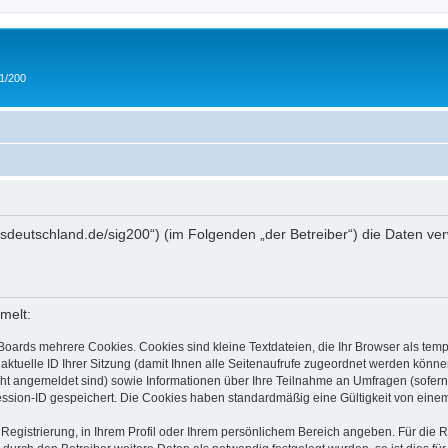
 1/200
/ipmsdeutschland.de/sig200“) (im Folgenden „der Betreiber“) die Daten
melt:
Boards mehrere Cookies. Cookies sind kleine Textdateien, die Ihr Browser als tem
 aktuelle ID Ihrer Sitzung (damit Ihnen alle Seitenaufrufe zugeordnet werden könne
cht angemeldet sind) sowie Informationen über Ihre Teilnahme an Umfragen (sofern
ession-ID gespeichert. Die Cookies haben standardmäßig eine Gültigkeit von einem 
 Registrierung, in Ihrem Profil oder Ihrem persönlichem Bereich angeben. Für die