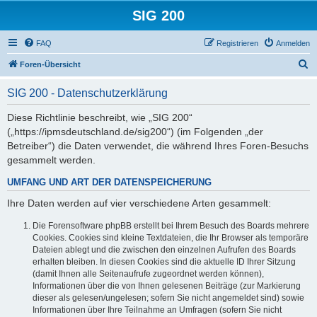
SIG 200
FAQ
Registrieren
Anmelden
S
Foren-Übersicht
u
SIG 200 - Datenschutzerklärung
c
h
Diese Richtlinie beschreibt, wie „SIG 200“
(„https://ipmsdeutschland.de/sig200“) (im Folgenden „der
e
Betreiber“) die Daten verwendet, die während Ihres Foren-Besuchs
gesammelt werden.
UMFANG UND ART DER DATENSPEICHERUNG
Ihre Daten werden auf vier verschiedene Arten gesammelt:
Die Forensoftware phpBB erstellt bei Ihrem Besuch des Boards mehrere
Cookies. Cookies sind kleine Textdateien, die Ihr Browser als temporäre
Dateien ablegt und die zwischen den einzelnen Aufrufen des Boards
erhalten bleiben. In diesen Cookies sind die aktuelle ID Ihrer Sitzung
(damit Ihnen alle Seitenaufrufe zugeordnet werden können),
Informationen über die von Ihnen gelesenen Beiträge (zur Markierung
dieser als gelesen/ungelesen; sofern Sie nicht angemeldet sind) sowie
Informationen über Ihre Teilnahme an Umfragen (sofern Sie nicht