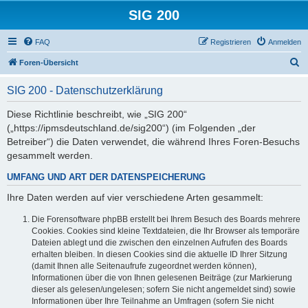
SIG 200
FAQ
Registrieren
Anmelden
S
Foren-Übersicht
u
SIG 200 - Datenschutzerklärung
c
h
Diese Richtlinie beschreibt, wie „SIG 200“
(„https://ipmsdeutschland.de/sig200“) (im Folgenden „der
e
Betreiber“) die Daten verwendet, die während Ihres Foren-Besuchs
gesammelt werden.
UMFANG UND ART DER DATENSPEICHERUNG
Ihre Daten werden auf vier verschiedene Arten gesammelt:
Die Forensoftware phpBB erstellt bei Ihrem Besuch des Boards mehrere
Cookies. Cookies sind kleine Textdateien, die Ihr Browser als temporäre
Dateien ablegt und die zwischen den einzelnen Aufrufen des Boards
erhalten bleiben. In diesen Cookies sind die aktuelle ID Ihrer Sitzung
(damit Ihnen alle Seitenaufrufe zugeordnet werden können),
Informationen über die von Ihnen gelesenen Beiträge (zur Markierung
dieser als gelesen/ungelesen; sofern Sie nicht angemeldet sind) sowie
Informationen über Ihre Teilnahme an Umfragen (sofern Sie nicht