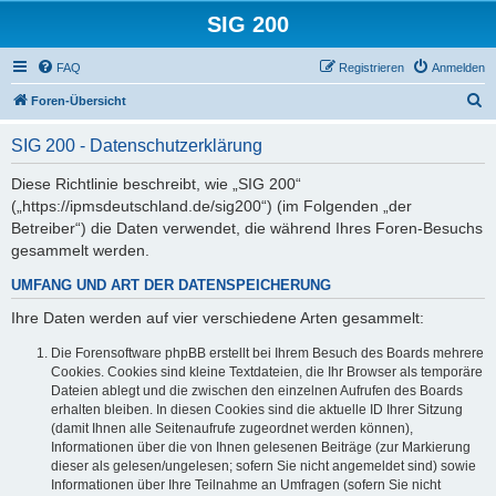
SIG 200
FAQ
Registrieren
Anmelden
S
Foren-Übersicht
u
SIG 200 - Datenschutzerklärung
c
h
Diese Richtlinie beschreibt, wie „SIG 200“
(„https://ipmsdeutschland.de/sig200“) (im Folgenden „der
e
Betreiber“) die Daten verwendet, die während Ihres Foren-Besuchs
gesammelt werden.
UMFANG UND ART DER DATENSPEICHERUNG
Ihre Daten werden auf vier verschiedene Arten gesammelt:
Die Forensoftware phpBB erstellt bei Ihrem Besuch des Boards mehrere
Cookies. Cookies sind kleine Textdateien, die Ihr Browser als temporäre
Dateien ablegt und die zwischen den einzelnen Aufrufen des Boards
erhalten bleiben. In diesen Cookies sind die aktuelle ID Ihrer Sitzung
(damit Ihnen alle Seitenaufrufe zugeordnet werden können),
Informationen über die von Ihnen gelesenen Beiträge (zur Markierung
dieser als gelesen/ungelesen; sofern Sie nicht angemeldet sind) sowie
Informationen über Ihre Teilnahme an Umfragen (sofern Sie nicht