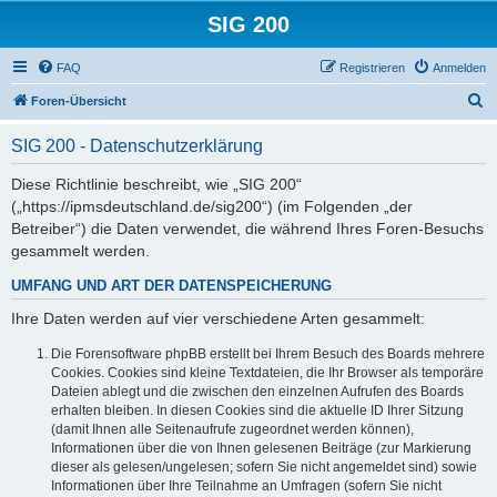
SIG 200
FAQ
Registrieren
Anmelden
S
Foren-Übersicht
u
SIG 200 - Datenschutzerklärung
c
h
Diese Richtlinie beschreibt, wie „SIG 200“
(„https://ipmsdeutschland.de/sig200“) (im Folgenden „der
e
Betreiber“) die Daten verwendet, die während Ihres Foren-Besuchs
gesammelt werden.
UMFANG UND ART DER DATENSPEICHERUNG
Ihre Daten werden auf vier verschiedene Arten gesammelt:
Die Forensoftware phpBB erstellt bei Ihrem Besuch des Boards mehrere
Cookies. Cookies sind kleine Textdateien, die Ihr Browser als temporäre
Dateien ablegt und die zwischen den einzelnen Aufrufen des Boards
erhalten bleiben. In diesen Cookies sind die aktuelle ID Ihrer Sitzung
(damit Ihnen alle Seitenaufrufe zugeordnet werden können),
Informationen über die von Ihnen gelesenen Beiträge (zur Markierung
dieser als gelesen/ungelesen; sofern Sie nicht angemeldet sind) sowie
Informationen über Ihre Teilnahme an Umfragen (sofern Sie nicht