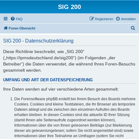
SIG 200
FAQ
Registrieren
Anmelden
S
Foren-Übersicht
u
SIG 200 - Datenschutzerklärung
c
h
Diese Richtlinie beschreibt, wie „SIG 200“
(„https://ipmsdeutschland.de/sig200“) (im Folgenden „der
e
Betreiber“) die Daten verwendet, die während Ihres Foren-Besuchs
gesammelt werden.
UMFANG UND ART DER DATENSPEICHERUNG
Ihre Daten werden auf vier verschiedene Arten gesammelt:
Die Forensoftware phpBB erstellt bei Ihrem Besuch des Boards mehrere
Cookies. Cookies sind kleine Textdateien, die Ihr Browser als temporäre
Dateien ablegt und die zwischen den einzelnen Aufrufen des Boards
erhalten bleiben. In diesen Cookies sind die aktuelle ID Ihrer Sitzung
(damit Ihnen alle Seitenaufrufe zugeordnet werden können),
Informationen über die von Ihnen gelesenen Beiträge (zur Markierung
dieser als gelesen/ungelesen; sofern Sie nicht angemeldet sind) sowie
Informationen über Ihre Teilnahme an Umfragen (sofern Sie nicht