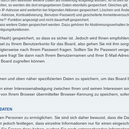
rch den Betreiber weitere Daten als notwendig festgelegt wurden, so ist dies für 
ellen, so werden die dort eingegebenen Daten ebenfalls gespeichert. Gleiches gilt
ie IP-Adresse wird weiterhin bei folgenden Aktionen gespeichert: Löschen und Änd
l-Adresse, Kontoaktivierung, Benutzer-Passwort) und gescheiterte Anmeldeversuch
ine?“-Funktion angezeigt und nicht dauerhaft gespeichert.
 dass weitere Daten gespeichert werden. Dazu gehören Ihr Abstimmungsverhalten b
htigungsfunktionen.
Hash) gespeichert, so dass es sicher ist. Jedoch wird Ihnen empfohlen,
el zu Ihrem Benutzerkonto für das Board, also gehen Sie mit ihm sorg
htigterweise nach Ihrem Passwort fragen. Sollten Sie Ihr Passwort verg
are fragt Sie dann nach Ihrem Benutzernamen und Ihrer E-Mail-Adres
 Board zugreifen können.
enen und oben näher spezifizierten Daten zu speichern, um das Board 
en einer Interessenabwägung zwischen Ihren und seinen Interessen sowi
von Ihrem Browser übermittelter Browser-Kennung zu speichern, sofer
 DATEN
n Personen zu ermöglichen. Sie sind sich daher bewusst, dass die Date
n jedoch festlegen, dass einzelne Informationen nur für einen eingeschr