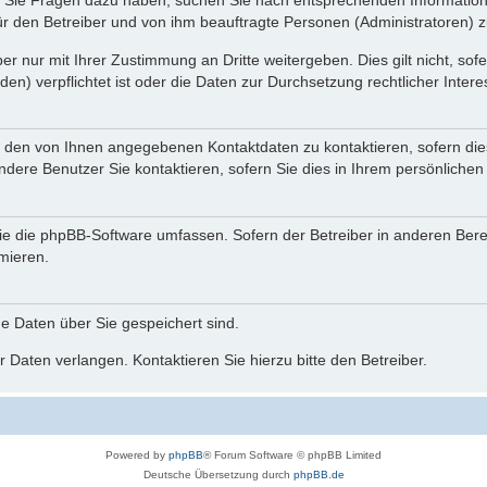
nn Sie Fragen dazu haben, suchen Sie nach entsprechenden Information
für den Betreiber und von ihm beauftragte Personen (Administratoren) z
r nur mit Ihrer Zustimmung an Dritte weitergeben. Dies gilt nicht, so
n) verpflichtet ist oder die Daten zur Durchsetzung rechtlicher Interes
r den von Ihnen angegebenen Kontaktdaten zu kontaktieren, sofern die
andere Benutzer Sie kontaktieren, sofern Sie dies in Ihrem persönlichen
, die die phpBB-Software umfassen. Sofern der Betreiber in anderen Be
rmieren.
he Daten über Sie gespeichert sind.
 Daten verlangen. Kontaktieren Sie hierzu bitte den Betreiber.
Powered by
phpBB
® Forum Software © phpBB Limited
Deutsche Übersetzung durch
phpBB.de