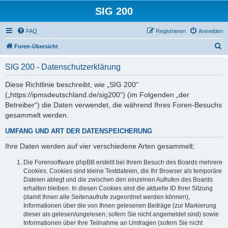
SIG 200
FAQ
Registrieren
Anmelden
S
Foren-Übersicht
u
SIG 200 - Datenschutzerklärung
c
h
Diese Richtlinie beschreibt, wie „SIG 200“
(„https://ipmsdeutschland.de/sig200“) (im Folgenden „der
e
Betreiber“) die Daten verwendet, die während Ihres Foren-Besuchs
gesammelt werden.
UMFANG UND ART DER DATENSPEICHERUNG
Ihre Daten werden auf vier verschiedene Arten gesammelt:
Die Forensoftware phpBB erstellt bei Ihrem Besuch des Boards mehrere
Cookies. Cookies sind kleine Textdateien, die Ihr Browser als temporäre
Dateien ablegt und die zwischen den einzelnen Aufrufen des Boards
erhalten bleiben. In diesen Cookies sind die aktuelle ID Ihrer Sitzung
(damit Ihnen alle Seitenaufrufe zugeordnet werden können),
Informationen über die von Ihnen gelesenen Beiträge (zur Markierung
dieser als gelesen/ungelesen; sofern Sie nicht angemeldet sind) sowie
Informationen über Ihre Teilnahme an Umfragen (sofern Sie nicht