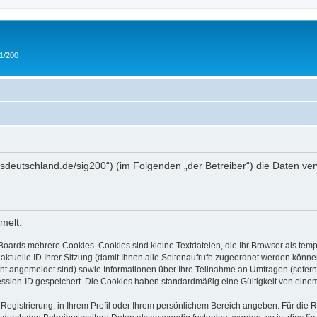
 1/200
/ipmsdeutschland.de/sig200“) (im Folgenden „der Betreiber“) die Daten
melt:
Boards mehrere Cookies. Cookies sind kleine Textdateien, die Ihr Browser als tem
 aktuelle ID Ihrer Sitzung (damit Ihnen alle Seitenaufrufe zugeordnet werden könne
cht angemeldet sind) sowie Informationen über Ihre Teilnahme an Umfragen (sofern
ession-ID gespeichert. Die Cookies haben standardmäßig eine Gültigkeit von einem 
 Registrierung, in Ihrem Profil oder Ihrem persönlichem Bereich angeben. Für die