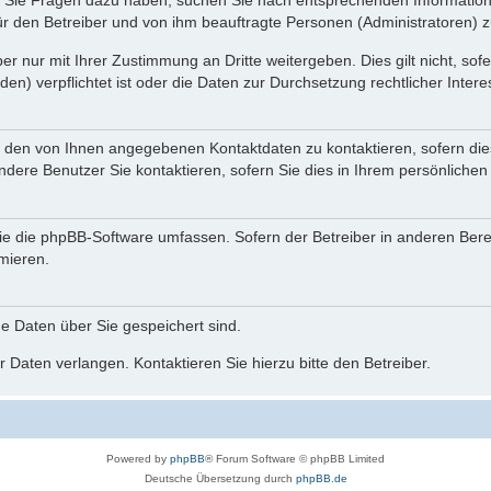
nn Sie Fragen dazu haben, suchen Sie nach entsprechenden Information
für den Betreiber und von ihm beauftragte Personen (Administratoren) z
r nur mit Ihrer Zustimmung an Dritte weitergeben. Dies gilt nicht, so
n) verpflichtet ist oder die Daten zur Durchsetzung rechtlicher Interes
r den von Ihnen angegebenen Kontaktdaten zu kontaktieren, sofern die
andere Benutzer Sie kontaktieren, sofern Sie dies in Ihrem persönlichen
, die die phpBB-Software umfassen. Sofern der Betreiber in anderen Be
rmieren.
he Daten über Sie gespeichert sind.
 Daten verlangen. Kontaktieren Sie hierzu bitte den Betreiber.
Powered by
phpBB
® Forum Software © phpBB Limited
Deutsche Übersetzung durch
phpBB.de