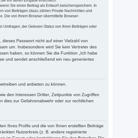
Sie vor deren Eingabe ersichtlich.
, wenn Sie einen Beitrag als Entwurf zwischenspeichern. In
ern von Beiträgen (dazu zählen Private Nachrichten und
e. Die von Ihrem Browser übermittelte Browser-
ei Umfragen, der Gelesen-Status von Ihren Beiträgen oder
 dieses Passwort nicht auf einer Vielzahl von
sam um. Insbesondere wird Sie kein Vertreter des
essen haben, so können Sie die Funktion „Ich habe
se und sendet anschließend ein neu generiertes
betreiben und anbieten zu können.
e den Interessen Dritter, Zeitpunkte von Zugriffen
n dies zur Gefahrenabwehr oder zur rechtlichen
n Ihres Profils und die von Ihnen erstellten Beiträge
änkten Nutzerkreis (z. B. andere registrierte