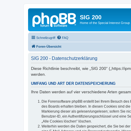
SIG 200
Home of the Special Interest Group
Schnellzugriff
FAQ
Foren-Übersicht
SIG 200 - Datenschutzerklärung
Diese Richtlinie beschreibt, wie „SIG 200“ („https:/
werden.
UMFANG UND ART DER DATENSPEICHERUNG
Ihre Daten werden auf vier verschiedene Arten gesam
Die Forensoftware phpBB erstellt bei Ihrem Besuch des 
des Boards erhalten bleiben. In diesen Cookies sind die
Markierung dieser als gelesen/ungelesen; sofern Sie ni
Benutzer-ID, ein Authentifizierungsschlüssel und eine S
„Alle Cookies löschen“ löschen.
Weiterhin werden die Daten gespeichert, die Sie bei der