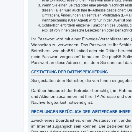
eine E-Mail-Adresse und ein Passwort notwendig. Wenn du
Wenn Sie einen Beitrag oder eine private Nachricht erst
diesen Fällen wird auch Ihre IP-Adresse gespeichert. D
Umfragen), Änderungen an zentralen Profildaten (E-Mai
Kennzeichnung (User Agent) wird nur in der „Wer ist onl
Schließlich erfordern einzelne Funktionen des Boards,
explizit von Ihnen gesetzte Lesezeichen oder Benachric
Ihr Passwort wird mit einer Einwege-Verschlüsselung (
Webseiten zu verwenden. Das Passwort ist Ihr Schlüss
Betreibers, von phpBB Limited oder ein Dritter berec
mein Passwort vergessen“ benutzen. Die phpBB-Softw
Passwort an diese Adresse, mit dem Sie dann auf das
GESTATTUNG DER DATENSPEICHERUNG
Sie gestatten dem Betreiber, die von Ihnen eingegeb
Darüber hinaus ist der Betreiber berechtigt, im Rahm
und Aktionen zusammen mit Ihrer IP-Adresse und der 
Nachverfolgbarkeit notwendig ist.
REGELUNGEN BEZÜGLICH DER WEITERGABE IHRER
Zweck eines Boards ist es, einen Austausch mit andere
im Internet zugänglich sein können. Der Betreiber kan