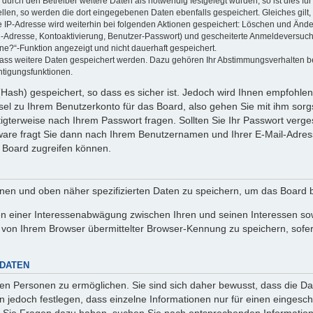
rch den Betreiber weitere Daten als notwendig festgelegt wurden, so ist dies für 
ellen, so werden die dort eingegebenen Daten ebenfalls gespeichert. Gleiches gilt
ie IP-Adresse wird weiterhin bei folgenden Aktionen gespeichert: Löschen und Änd
l-Adresse, Kontoaktivierung, Benutzer-Passwort) und gescheiterte Anmeldeversuch
ine?“-Funktion angezeigt und nicht dauerhaft gespeichert.
 dass weitere Daten gespeichert werden. Dazu gehören Ihr Abstimmungsverhalten b
htigungsfunktionen.
Hash) gespeichert, so dass es sicher ist. Jedoch wird Ihnen empfohlen,
el zu Ihrem Benutzerkonto für das Board, also gehen Sie mit ihm sorg
htigterweise nach Ihrem Passwort fragen. Sollten Sie Ihr Passwort verg
are fragt Sie dann nach Ihrem Benutzernamen und Ihrer E-Mail-Adres
 Board zugreifen können.
enen und oben näher spezifizierten Daten zu speichern, um das Board 
en einer Interessenabwägung zwischen Ihren und seinen Interessen sowi
von Ihrem Browser übermittelter Browser-Kennung zu speichern, sofer
 DATEN
n Personen zu ermöglichen. Sie sind sich daher bewusst, dass die Date
n jedoch festlegen, dass einzelne Informationen nur für einen eingeschr