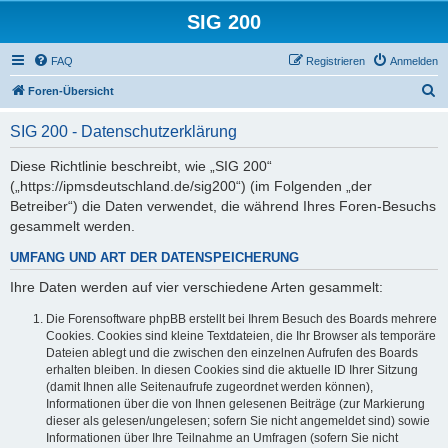
SIG 200
FAQ
Registrieren
Anmelden
S
Foren-Übersicht
u
SIG 200 - Datenschutzerklärung
c
h
Diese Richtlinie beschreibt, wie „SIG 200“
(„https://ipmsdeutschland.de/sig200“) (im Folgenden „der
e
Betreiber“) die Daten verwendet, die während Ihres Foren-Besuchs
gesammelt werden.
UMFANG UND ART DER DATENSPEICHERUNG
Ihre Daten werden auf vier verschiedene Arten gesammelt:
Die Forensoftware phpBB erstellt bei Ihrem Besuch des Boards mehrere
Cookies. Cookies sind kleine Textdateien, die Ihr Browser als temporäre
Dateien ablegt und die zwischen den einzelnen Aufrufen des Boards
erhalten bleiben. In diesen Cookies sind die aktuelle ID Ihrer Sitzung
(damit Ihnen alle Seitenaufrufe zugeordnet werden können),
Informationen über die von Ihnen gelesenen Beiträge (zur Markierung
dieser als gelesen/ungelesen; sofern Sie nicht angemeldet sind) sowie
Informationen über Ihre Teilnahme an Umfragen (sofern Sie nicht