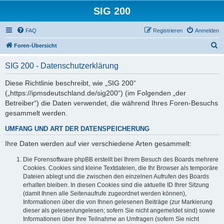
SIG 200
FAQ
Registrieren
Anmelden
S
Foren-Übersicht
u
SIG 200 - Datenschutzerklärung
c
h
Diese Richtlinie beschreibt, wie „SIG 200“
(„https://ipmsdeutschland.de/sig200“) (im Folgenden „der
e
Betreiber“) die Daten verwendet, die während Ihres Foren-Besuchs
gesammelt werden.
UMFANG UND ART DER DATENSPEICHERUNG
Ihre Daten werden auf vier verschiedene Arten gesammelt:
Die Forensoftware phpBB erstellt bei Ihrem Besuch des Boards mehrere
Cookies. Cookies sind kleine Textdateien, die Ihr Browser als temporäre
Dateien ablegt und die zwischen den einzelnen Aufrufen des Boards
erhalten bleiben. In diesen Cookies sind die aktuelle ID Ihrer Sitzung
(damit Ihnen alle Seitenaufrufe zugeordnet werden können),
Informationen über die von Ihnen gelesenen Beiträge (zur Markierung
dieser als gelesen/ungelesen; sofern Sie nicht angemeldet sind) sowie
Informationen über Ihre Teilnahme an Umfragen (sofern Sie nicht