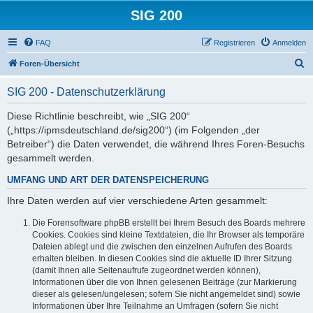
SIG 200
FAQ
Registrieren
Anmelden
S
Foren-Übersicht
u
SIG 200 - Datenschutzerklärung
c
h
Diese Richtlinie beschreibt, wie „SIG 200“
(„https://ipmsdeutschland.de/sig200“) (im Folgenden „der
e
Betreiber“) die Daten verwendet, die während Ihres Foren-Besuchs
gesammelt werden.
UMFANG UND ART DER DATENSPEICHERUNG
Ihre Daten werden auf vier verschiedene Arten gesammelt:
Die Forensoftware phpBB erstellt bei Ihrem Besuch des Boards mehrere
Cookies. Cookies sind kleine Textdateien, die Ihr Browser als temporäre
Dateien ablegt und die zwischen den einzelnen Aufrufen des Boards
erhalten bleiben. In diesen Cookies sind die aktuelle ID Ihrer Sitzung
(damit Ihnen alle Seitenaufrufe zugeordnet werden können),
Informationen über die von Ihnen gelesenen Beiträge (zur Markierung
dieser als gelesen/ungelesen; sofern Sie nicht angemeldet sind) sowie
Informationen über Ihre Teilnahme an Umfragen (sofern Sie nicht