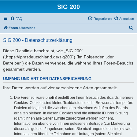
SIG 200
FAQ
Registrieren
Anmelden
S
Foren-Übersicht
u
SIG 200 - Datenschutzerklärung
c
h
Diese Richtlinie beschreibt, wie „SIG 200“
(„https://ipmsdeutschland.de/sig200“) (im Folgenden „der
e
Betreiber“) die Daten verwendet, die während Ihres Foren-Besuchs
gesammelt werden.
UMFANG UND ART DER DATENSPEICHERUNG
Ihre Daten werden auf vier verschiedene Arten gesammelt:
Die Forensoftware phpBB erstellt bei Ihrem Besuch des Boards mehrere
Cookies. Cookies sind kleine Textdateien, die Ihr Browser als temporäre
Dateien ablegt und die zwischen den einzelnen Aufrufen des Boards
erhalten bleiben. In diesen Cookies sind die aktuelle ID Ihrer Sitzung
(damit Ihnen alle Seitenaufrufe zugeordnet werden können),
Informationen über die von Ihnen gelesenen Beiträge (zur Markierung
dieser als gelesen/ungelesen; sofern Sie nicht angemeldet sind) sowie
Informationen über Ihre Teilnahme an Umfragen (sofern Sie nicht