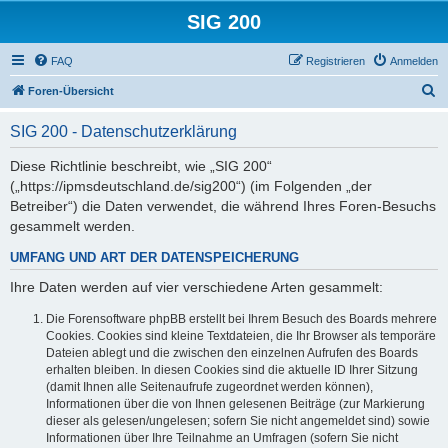
SIG 200
FAQ
Registrieren
Anmelden
S
Foren-Übersicht
u
SIG 200 - Datenschutzerklärung
c
h
Diese Richtlinie beschreibt, wie „SIG 200“
(„https://ipmsdeutschland.de/sig200“) (im Folgenden „der
e
Betreiber“) die Daten verwendet, die während Ihres Foren-Besuchs
gesammelt werden.
UMFANG UND ART DER DATENSPEICHERUNG
Ihre Daten werden auf vier verschiedene Arten gesammelt:
Die Forensoftware phpBB erstellt bei Ihrem Besuch des Boards mehrere
Cookies. Cookies sind kleine Textdateien, die Ihr Browser als temporäre
Dateien ablegt und die zwischen den einzelnen Aufrufen des Boards
erhalten bleiben. In diesen Cookies sind die aktuelle ID Ihrer Sitzung
(damit Ihnen alle Seitenaufrufe zugeordnet werden können),
Informationen über die von Ihnen gelesenen Beiträge (zur Markierung
dieser als gelesen/ungelesen; sofern Sie nicht angemeldet sind) sowie
Informationen über Ihre Teilnahme an Umfragen (sofern Sie nicht