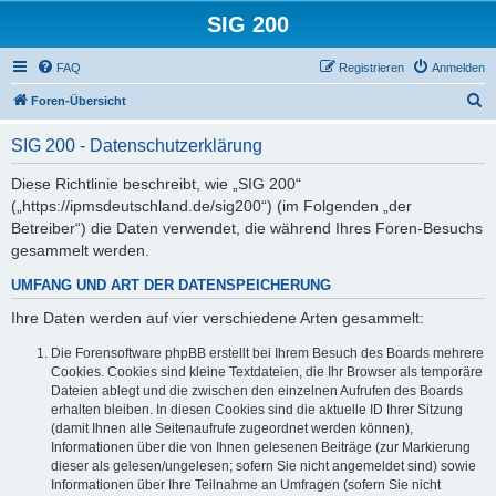
SIG 200
FAQ
Registrieren
Anmelden
S
Foren-Übersicht
u
SIG 200 - Datenschutzerklärung
c
h
Diese Richtlinie beschreibt, wie „SIG 200“
(„https://ipmsdeutschland.de/sig200“) (im Folgenden „der
e
Betreiber“) die Daten verwendet, die während Ihres Foren-Besuchs
gesammelt werden.
UMFANG UND ART DER DATENSPEICHERUNG
Ihre Daten werden auf vier verschiedene Arten gesammelt:
Die Forensoftware phpBB erstellt bei Ihrem Besuch des Boards mehrere
Cookies. Cookies sind kleine Textdateien, die Ihr Browser als temporäre
Dateien ablegt und die zwischen den einzelnen Aufrufen des Boards
erhalten bleiben. In diesen Cookies sind die aktuelle ID Ihrer Sitzung
(damit Ihnen alle Seitenaufrufe zugeordnet werden können),
Informationen über die von Ihnen gelesenen Beiträge (zur Markierung
dieser als gelesen/ungelesen; sofern Sie nicht angemeldet sind) sowie
Informationen über Ihre Teilnahme an Umfragen (sofern Sie nicht