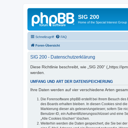
SIG 200
Home of the Special Interest Group
Schnellzugriff
FAQ
Foren-Übersicht
SIG 200 - Datenschutzerklärung
Diese Richtlinie beschreibt, wie „SIG 200“ („https:/
werden.
UMFANG UND ART DER DATENSPEICHERUNG
Ihre Daten werden auf vier verschiedene Arten gesam
Die Forensoftware phpBB erstellt bei Ihrem Besuch des 
des Boards erhalten bleiben. In diesen Cookies sind die
Markierung dieser als gelesen/ungelesen; sofern Sie ni
Benutzer-ID, ein Authentifizierungsschlüssel und eine S
„Alle Cookies löschen“ löschen.
Weiterhin werden die Daten gespeichert, die Sie bei der