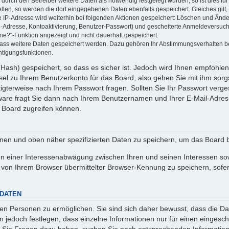
rch den Betreiber weitere Daten als notwendig festgelegt wurden, so ist dies für 
ellen, so werden die dort eingegebenen Daten ebenfalls gespeichert. Gleiches gilt
ie IP-Adresse wird weiterhin bei folgenden Aktionen gespeichert: Löschen und Änd
l-Adresse, Kontoaktivierung, Benutzer-Passwort) und gescheiterte Anmeldeversuch
ine?“-Funktion angezeigt und nicht dauerhaft gespeichert.
 dass weitere Daten gespeichert werden. Dazu gehören Ihr Abstimmungsverhalten b
htigungsfunktionen.
Hash) gespeichert, so dass es sicher ist. Jedoch wird Ihnen empfohlen,
el zu Ihrem Benutzerkonto für das Board, also gehen Sie mit ihm sorg
htigterweise nach Ihrem Passwort fragen. Sollten Sie Ihr Passwort verg
are fragt Sie dann nach Ihrem Benutzernamen und Ihrer E-Mail-Adres
 Board zugreifen können.
enen und oben näher spezifizierten Daten zu speichern, um das Board 
en einer Interessenabwägung zwischen Ihren und seinen Interessen sowi
von Ihrem Browser übermittelter Browser-Kennung zu speichern, sofer
 DATEN
n Personen zu ermöglichen. Sie sind sich daher bewusst, dass die Date
n jedoch festlegen, dass einzelne Informationen nur für einen eingeschr