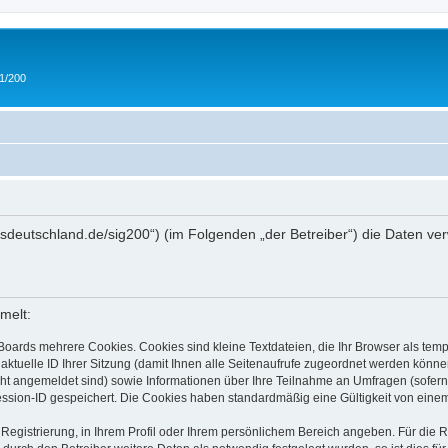
 1/200
/ipmsdeutschland.de/sig200“) (im Folgenden „der Betreiber“) die Daten
melt:
Boards mehrere Cookies. Cookies sind kleine Textdateien, die Ihr Browser als tem
 aktuelle ID Ihrer Sitzung (damit Ihnen alle Seitenaufrufe zugeordnet werden könne
cht angemeldet sind) sowie Informationen über Ihre Teilnahme an Umfragen (sofern
ession-ID gespeichert. Die Cookies haben standardmäßig eine Gültigkeit von einem 
 Registrierung, in Ihrem Profil oder Ihrem persönlichem Bereich angeben. Für die