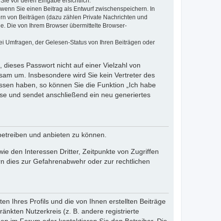
Sie vor deren Eingabe ersichtlich.
, wenn Sie einen Beitrag als Entwurf zwischenspeichern. In
ern von Beiträgen (dazu zählen Private Nachrichten und
e. Die von Ihrem Browser übermittelte Browser-
ei Umfragen, der Gelesen-Status von Ihren Beiträgen oder
 dieses Passwort nicht auf einer Vielzahl von
sam um. Insbesondere wird Sie kein Vertreter des
essen haben, so können Sie die Funktion „Ich habe
se und sendet anschließend ein neu generiertes
betreiben und anbieten zu können.
e den Interessen Dritter, Zeitpunkte von Zugriffen
n dies zur Gefahrenabwehr oder zur rechtlichen
n Ihres Profils und die von Ihnen erstellten Beiträge
änkten Nutzerkreis (z. B. andere registrierte