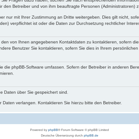
nn Sie Fragen dazu haben, suchen Sie nach entsprechenden Information
für den Betreiber und von ihm beauftragte Personen (Administratoren) z
r nur mit Ihrer Zustimmung an Dritte weitergeben. Dies gilt nicht, so
n) verpflichtet ist oder die Daten zur Durchsetzung rechtlicher Interes
r den von Ihnen angegebenen Kontaktdaten zu kontaktieren, sofern die
andere Benutzer Sie kontaktieren, sofern Sie dies in Ihrem persönlichen
, die die phpBB-Software umfassen. Sofern der Betreiber in anderen Be
rmieren.
he Daten über Sie gespeichert sind.
 Daten verlangen. Kontaktieren Sie hierzu bitte den Betreiber.
Powered by
phpBB
® Forum Software © phpBB Limited
Deutsche Übersetzung durch
phpBB.de