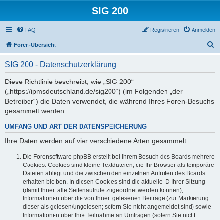
SIG 200
FAQ
Registrieren
Anmelden
S
Foren-Übersicht
u
SIG 200 - Datenschutzerklärung
c
h
Diese Richtlinie beschreibt, wie „SIG 200“
(„https://ipmsdeutschland.de/sig200“) (im Folgenden „der
e
Betreiber“) die Daten verwendet, die während Ihres Foren-Besuchs
gesammelt werden.
UMFANG UND ART DER DATENSPEICHERUNG
Ihre Daten werden auf vier verschiedene Arten gesammelt:
Die Forensoftware phpBB erstellt bei Ihrem Besuch des Boards mehrere
Cookies. Cookies sind kleine Textdateien, die Ihr Browser als temporäre
Dateien ablegt und die zwischen den einzelnen Aufrufen des Boards
erhalten bleiben. In diesen Cookies sind die aktuelle ID Ihrer Sitzung
(damit Ihnen alle Seitenaufrufe zugeordnet werden können),
Informationen über die von Ihnen gelesenen Beiträge (zur Markierung
dieser als gelesen/ungelesen; sofern Sie nicht angemeldet sind) sowie
Informationen über Ihre Teilnahme an Umfragen (sofern Sie nicht