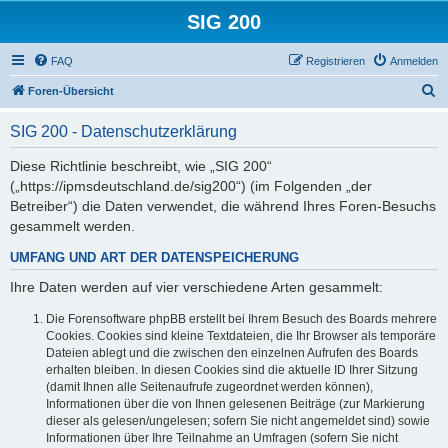
SIG 200
FAQ
Registrieren
Anmelden
S
Foren-Übersicht
u
SIG 200 - Datenschutzerklärung
c
h
Diese Richtlinie beschreibt, wie „SIG 200“
(„https://ipmsdeutschland.de/sig200“) (im Folgenden „der
e
Betreiber“) die Daten verwendet, die während Ihres Foren-Besuchs
gesammelt werden.
UMFANG UND ART DER DATENSPEICHERUNG
Ihre Daten werden auf vier verschiedene Arten gesammelt:
Die Forensoftware phpBB erstellt bei Ihrem Besuch des Boards mehrere
Cookies. Cookies sind kleine Textdateien, die Ihr Browser als temporäre
Dateien ablegt und die zwischen den einzelnen Aufrufen des Boards
erhalten bleiben. In diesen Cookies sind die aktuelle ID Ihrer Sitzung
(damit Ihnen alle Seitenaufrufe zugeordnet werden können),
Informationen über die von Ihnen gelesenen Beiträge (zur Markierung
dieser als gelesen/ungelesen; sofern Sie nicht angemeldet sind) sowie
Informationen über Ihre Teilnahme an Umfragen (sofern Sie nicht