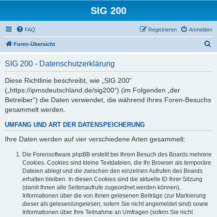
SIG 200
FAQ
Registrieren
Anmelden
S
Foren-Übersicht
u
SIG 200 - Datenschutzerklärung
c
h
Diese Richtlinie beschreibt, wie „SIG 200“
(„https://ipmsdeutschland.de/sig200“) (im Folgenden „der
e
Betreiber“) die Daten verwendet, die während Ihres Foren-Besuchs
gesammelt werden.
UMFANG UND ART DER DATENSPEICHERUNG
Ihre Daten werden auf vier verschiedene Arten gesammelt:
Die Forensoftware phpBB erstellt bei Ihrem Besuch des Boards mehrere
Cookies. Cookies sind kleine Textdateien, die Ihr Browser als temporäre
Dateien ablegt und die zwischen den einzelnen Aufrufen des Boards
erhalten bleiben. In diesen Cookies sind die aktuelle ID Ihrer Sitzung
(damit Ihnen alle Seitenaufrufe zugeordnet werden können),
Informationen über die von Ihnen gelesenen Beiträge (zur Markierung
dieser als gelesen/ungelesen; sofern Sie nicht angemeldet sind) sowie
Informationen über Ihre Teilnahme an Umfragen (sofern Sie nicht