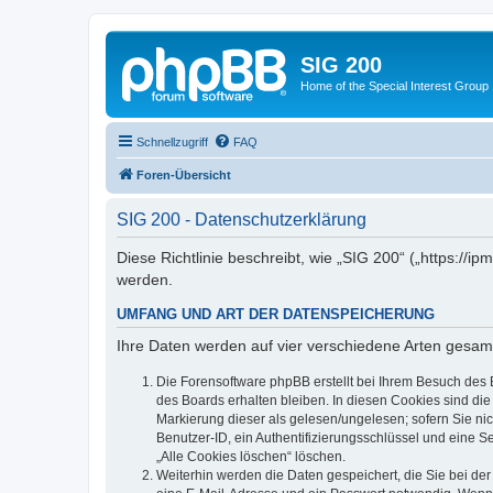
SIG 200
Home of the Special Interest Group
Schnellzugriff
FAQ
Foren-Übersicht
SIG 200 - Datenschutzerklärung
Diese Richtlinie beschreibt, wie „SIG 200“ („https:/
werden.
UMFANG UND ART DER DATENSPEICHERUNG
Ihre Daten werden auf vier verschiedene Arten gesam
Die Forensoftware phpBB erstellt bei Ihrem Besuch des 
des Boards erhalten bleiben. In diesen Cookies sind die
Markierung dieser als gelesen/ungelesen; sofern Sie ni
Benutzer-ID, ein Authentifizierungsschlüssel und eine S
„Alle Cookies löschen“ löschen.
Weiterhin werden die Daten gespeichert, die Sie bei der