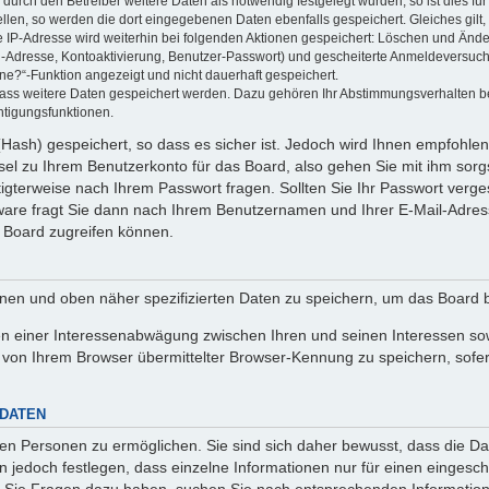
rch den Betreiber weitere Daten als notwendig festgelegt wurden, so ist dies für 
ellen, so werden die dort eingegebenen Daten ebenfalls gespeichert. Gleiches gilt
ie IP-Adresse wird weiterhin bei folgenden Aktionen gespeichert: Löschen und Änd
l-Adresse, Kontoaktivierung, Benutzer-Passwort) und gescheiterte Anmeldeversuch
ine?“-Funktion angezeigt und nicht dauerhaft gespeichert.
 dass weitere Daten gespeichert werden. Dazu gehören Ihr Abstimmungsverhalten b
htigungsfunktionen.
Hash) gespeichert, so dass es sicher ist. Jedoch wird Ihnen empfohlen,
el zu Ihrem Benutzerkonto für das Board, also gehen Sie mit ihm sorg
htigterweise nach Ihrem Passwort fragen. Sollten Sie Ihr Passwort verg
are fragt Sie dann nach Ihrem Benutzernamen und Ihrer E-Mail-Adres
 Board zugreifen können.
enen und oben näher spezifizierten Daten zu speichern, um das Board 
en einer Interessenabwägung zwischen Ihren und seinen Interessen sowi
von Ihrem Browser übermittelter Browser-Kennung zu speichern, sofer
 DATEN
n Personen zu ermöglichen. Sie sind sich daher bewusst, dass die Date
n jedoch festlegen, dass einzelne Informationen nur für einen eingeschr