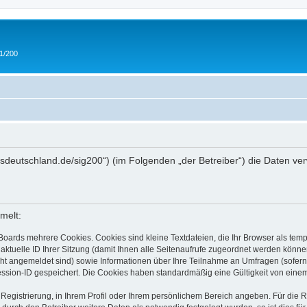
 1/200
/ipmsdeutschland.de/sig200“) (im Folgenden „der Betreiber“) die Daten
melt:
Boards mehrere Cookies. Cookies sind kleine Textdateien, die Ihr Browser als tem
 aktuelle ID Ihrer Sitzung (damit Ihnen alle Seitenaufrufe zugeordnet werden könne
cht angemeldet sind) sowie Informationen über Ihre Teilnahme an Umfragen (sofern
ession-ID gespeichert. Die Cookies haben standardmäßig eine Gültigkeit von einem 
 Registrierung, in Ihrem Profil oder Ihrem persönlichem Bereich angeben. Für die