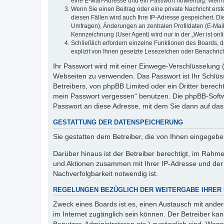
eine E-Mail-Adresse und ein Passwort notwendig. Wenn du
Wenn Sie einen Beitrag oder eine private Nachricht erst
diesen Fällen wird auch Ihre IP-Adresse gespeichert. D
Umfragen), Änderungen an zentralen Profildaten (E-Mai
Kennzeichnung (User Agent) wird nur in der „Wer ist onl
Schließlich erfordern einzelne Funktionen des Boards,
explizit von Ihnen gesetzte Lesezeichen oder Benachric
Ihr Passwort wird mit einer Einwege-Verschlüsselung (
Webseiten zu verwenden. Das Passwort ist Ihr Schlüss
Betreibers, von phpBB Limited oder ein Dritter berec
mein Passwort vergessen“ benutzen. Die phpBB-Softw
Passwort an diese Adresse, mit dem Sie dann auf das
GESTATTUNG DER DATENSPEICHERUNG
Sie gestatten dem Betreiber, die von Ihnen eingegeb
Darüber hinaus ist der Betreiber berechtigt, im Rahm
und Aktionen zusammen mit Ihrer IP-Adresse und der 
Nachverfolgbarkeit notwendig ist.
REGELUNGEN BEZÜGLICH DER WEITERGABE IHRER
Zweck eines Boards ist es, einen Austausch mit andere
im Internet zugänglich sein können. Der Betreiber kan