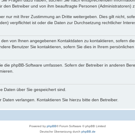
nn Sie Fragen dazu haben, suchen Sie nach entsprechenden Information
für den Betreiber und von ihm beauftragte Personen (Administratoren) z
r nur mit Ihrer Zustimmung an Dritte weitergeben. Dies gilt nicht, so
n) verpflichtet ist oder die Daten zur Durchsetzung rechtlicher Interes
r den von Ihnen angegebenen Kontaktdaten zu kontaktieren, sofern die
andere Benutzer Sie kontaktieren, sofern Sie dies in Ihrem persönlichen
, die die phpBB-Software umfassen. Sofern der Betreiber in anderen Be
rmieren.
he Daten über Sie gespeichert sind.
 Daten verlangen. Kontaktieren Sie hierzu bitte den Betreiber.
Powered by
phpBB
® Forum Software © phpBB Limited
Deutsche Übersetzung durch
phpBB.de