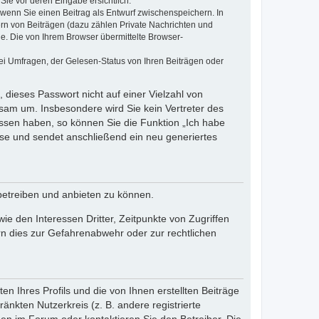
Sie vor deren Eingabe ersichtlich.
, wenn Sie einen Beitrag als Entwurf zwischenspeichern. In
ern von Beiträgen (dazu zählen Private Nachrichten und
e. Die von Ihrem Browser übermittelte Browser-
ei Umfragen, der Gelesen-Status von Ihren Beiträgen oder
 dieses Passwort nicht auf einer Vielzahl von
sam um. Insbesondere wird Sie kein Vertreter des
essen haben, so können Sie die Funktion „Ich habe
se und sendet anschließend ein neu generiertes
betreiben und anbieten zu können.
e den Interessen Dritter, Zeitpunkte von Zugriffen
n dies zur Gefahrenabwehr oder zur rechtlichen
n Ihres Profils und die von Ihnen erstellten Beiträge
änkten Nutzerkreis (z. B. andere registrierte