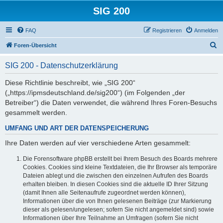
SIG 200
FAQ
Registrieren
Anmelden
S
Foren-Übersicht
u
SIG 200 - Datenschutzerklärung
c
h
Diese Richtlinie beschreibt, wie „SIG 200“
(„https://ipmsdeutschland.de/sig200“) (im Folgenden „der
e
Betreiber“) die Daten verwendet, die während Ihres Foren-Besuchs
gesammelt werden.
UMFANG UND ART DER DATENSPEICHERUNG
Ihre Daten werden auf vier verschiedene Arten gesammelt:
Die Forensoftware phpBB erstellt bei Ihrem Besuch des Boards mehrere
Cookies. Cookies sind kleine Textdateien, die Ihr Browser als temporäre
Dateien ablegt und die zwischen den einzelnen Aufrufen des Boards
erhalten bleiben. In diesen Cookies sind die aktuelle ID Ihrer Sitzung
(damit Ihnen alle Seitenaufrufe zugeordnet werden können),
Informationen über die von Ihnen gelesenen Beiträge (zur Markierung
dieser als gelesen/ungelesen; sofern Sie nicht angemeldet sind) sowie
Informationen über Ihre Teilnahme an Umfragen (sofern Sie nicht