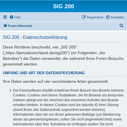
SIG 200
FAQ
Registrieren
Anmelden
S
Foren-Übersicht
u
SIG 200 - Datenschutzerklärung
c
h
Diese Richtlinie beschreibt, wie „SIG 200“
(„https://ipmsdeutschland.de/sig200“) (im Folgenden „der
e
Betreiber“) die Daten verwendet, die während Ihres Foren-Besuchs
gesammelt werden.
UMFANG UND ART DER DATENSPEICHERUNG
Ihre Daten werden auf vier verschiedene Arten gesammelt:
Die Forensoftware phpBB erstellt bei Ihrem Besuch des Boards mehrere
Cookies. Cookies sind kleine Textdateien, die Ihr Browser als temporäre
Dateien ablegt und die zwischen den einzelnen Aufrufen des Boards
erhalten bleiben. In diesen Cookies sind die aktuelle ID Ihrer Sitzung
(damit Ihnen alle Seitenaufrufe zugeordnet werden können),
Informationen über die von Ihnen gelesenen Beiträge (zur Markierung
dieser als gelesen/ungelesen; sofern Sie nicht angemeldet sind) sowie
Informationen über Ihre Teilnahme an Umfragen (sofern Sie nicht