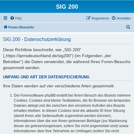
SIG 200
FAQ
Registrieren
Anmelden
S
Foren-Übersicht
u
SIG 200 - Datenschutzerklärung
c
h
Diese Richtlinie beschreibt, wie „SIG 200“
(„https://ipmsdeutschland.de/sig200“) (im Folgenden „der
e
Betreiber“) die Daten verwendet, die während Ihres Foren-Besuchs
gesammelt werden.
UMFANG UND ART DER DATENSPEICHERUNG
Ihre Daten werden auf vier verschiedene Arten gesammelt:
Die Forensoftware phpBB erstellt bei Ihrem Besuch des Boards mehrere
Cookies. Cookies sind kleine Textdateien, die Ihr Browser als temporäre
Dateien ablegt und die zwischen den einzelnen Aufrufen des Boards
erhalten bleiben. In diesen Cookies sind die aktuelle ID Ihrer Sitzung
(damit Ihnen alle Seitenaufrufe zugeordnet werden können),
Informationen über die von Ihnen gelesenen Beiträge (zur Markierung
dieser als gelesen/ungelesen; sofern Sie nicht angemeldet sind) sowie
Informationen über Ihre Teilnahme an Umfragen (sofern Sie nicht