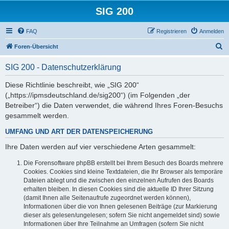
SIG 200
FAQ
Registrieren
Anmelden
S
Foren-Übersicht
u
SIG 200 - Datenschutzerklärung
c
h
Diese Richtlinie beschreibt, wie „SIG 200“
(„https://ipmsdeutschland.de/sig200“) (im Folgenden „der
e
Betreiber“) die Daten verwendet, die während Ihres Foren-Besuchs
gesammelt werden.
UMFANG UND ART DER DATENSPEICHERUNG
Ihre Daten werden auf vier verschiedene Arten gesammelt:
Die Forensoftware phpBB erstellt bei Ihrem Besuch des Boards mehrere
Cookies. Cookies sind kleine Textdateien, die Ihr Browser als temporäre
Dateien ablegt und die zwischen den einzelnen Aufrufen des Boards
erhalten bleiben. In diesen Cookies sind die aktuelle ID Ihrer Sitzung
(damit Ihnen alle Seitenaufrufe zugeordnet werden können),
Informationen über die von Ihnen gelesenen Beiträge (zur Markierung
dieser als gelesen/ungelesen; sofern Sie nicht angemeldet sind) sowie
Informationen über Ihre Teilnahme an Umfragen (sofern Sie nicht