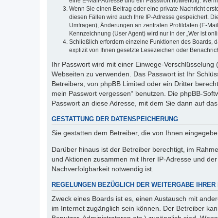
eine E-Mail-Adresse und ein Passwort notwendig. Wenn du
Wenn Sie einen Beitrag oder eine private Nachricht erst
diesen Fällen wird auch Ihre IP-Adresse gespeichert. D
Umfragen), Änderungen an zentralen Profildaten (E-Mai
Kennzeichnung (User Agent) wird nur in der „Wer ist onl
Schließlich erfordern einzelne Funktionen des Boards,
explizit von Ihnen gesetzte Lesezeichen oder Benachric
Ihr Passwort wird mit einer Einwege-Verschlüsselung (
Webseiten zu verwenden. Das Passwort ist Ihr Schlüss
Betreibers, von phpBB Limited oder ein Dritter berec
mein Passwort vergessen“ benutzen. Die phpBB-Softw
Passwort an diese Adresse, mit dem Sie dann auf das
GESTATTUNG DER DATENSPEICHERUNG
Sie gestatten dem Betreiber, die von Ihnen eingegeb
Darüber hinaus ist der Betreiber berechtigt, im Rahm
und Aktionen zusammen mit Ihrer IP-Adresse und der 
Nachverfolgbarkeit notwendig ist.
REGELUNGEN BEZÜGLICH DER WEITERGABE IHRER
Zweck eines Boards ist es, einen Austausch mit andere
im Internet zugänglich sein können. Der Betreiber kan