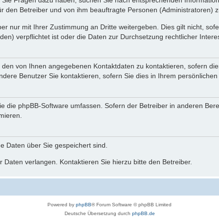
nn Sie Fragen dazu haben, suchen Sie nach entsprechenden Information
für den Betreiber und von ihm beauftragte Personen (Administratoren) z
r nur mit Ihrer Zustimmung an Dritte weitergeben. Dies gilt nicht, so
n) verpflichtet ist oder die Daten zur Durchsetzung rechtlicher Interes
r den von Ihnen angegebenen Kontaktdaten zu kontaktieren, sofern die
andere Benutzer Sie kontaktieren, sofern Sie dies in Ihrem persönlichen
, die die phpBB-Software umfassen. Sofern der Betreiber in anderen Be
rmieren.
he Daten über Sie gespeichert sind.
 Daten verlangen. Kontaktieren Sie hierzu bitte den Betreiber.
Powered by
phpBB
® Forum Software © phpBB Limited
Deutsche Übersetzung durch
phpBB.de