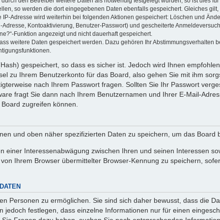
rch den Betreiber weitere Daten als notwendig festgelegt wurden, so ist dies für 
ellen, so werden die dort eingegebenen Daten ebenfalls gespeichert. Gleiches gilt
ie IP-Adresse wird weiterhin bei folgenden Aktionen gespeichert: Löschen und Änd
l-Adresse, Kontoaktivierung, Benutzer-Passwort) und gescheiterte Anmeldeversuch
ine?“-Funktion angezeigt und nicht dauerhaft gespeichert.
 dass weitere Daten gespeichert werden. Dazu gehören Ihr Abstimmungsverhalten b
htigungsfunktionen.
Hash) gespeichert, so dass es sicher ist. Jedoch wird Ihnen empfohlen,
el zu Ihrem Benutzerkonto für das Board, also gehen Sie mit ihm sorg
htigterweise nach Ihrem Passwort fragen. Sollten Sie Ihr Passwort verg
are fragt Sie dann nach Ihrem Benutzernamen und Ihrer E-Mail-Adres
 Board zugreifen können.
enen und oben näher spezifizierten Daten zu speichern, um das Board 
en einer Interessenabwägung zwischen Ihren und seinen Interessen sowi
von Ihrem Browser übermittelter Browser-Kennung zu speichern, sofer
 DATEN
n Personen zu ermöglichen. Sie sind sich daher bewusst, dass die Date
n jedoch festlegen, dass einzelne Informationen nur für einen eingeschr