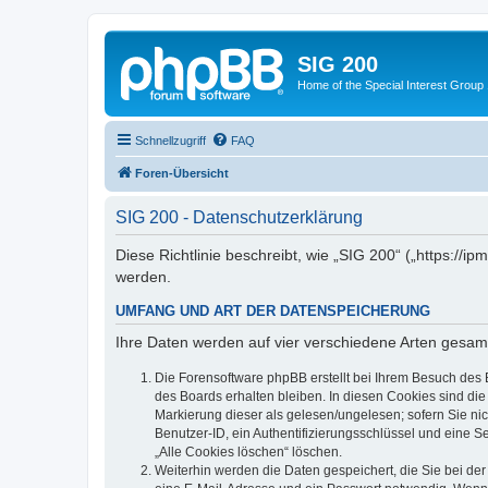
SIG 200
Home of the Special Interest Group
Schnellzugriff
FAQ
Foren-Übersicht
SIG 200 - Datenschutzerklärung
Diese Richtlinie beschreibt, wie „SIG 200“ („https:/
werden.
UMFANG UND ART DER DATENSPEICHERUNG
Ihre Daten werden auf vier verschiedene Arten gesam
Die Forensoftware phpBB erstellt bei Ihrem Besuch des 
des Boards erhalten bleiben. In diesen Cookies sind die
Markierung dieser als gelesen/ungelesen; sofern Sie ni
Benutzer-ID, ein Authentifizierungsschlüssel und eine S
„Alle Cookies löschen“ löschen.
Weiterhin werden die Daten gespeichert, die Sie bei der