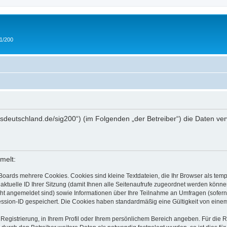
 1/200
/ipmsdeutschland.de/sig200“) (im Folgenden „der Betreiber“) die Daten
melt:
Boards mehrere Cookies. Cookies sind kleine Textdateien, die Ihr Browser als tem
 aktuelle ID Ihrer Sitzung (damit Ihnen alle Seitenaufrufe zugeordnet werden könne
cht angemeldet sind) sowie Informationen über Ihre Teilnahme an Umfragen (sofern
ession-ID gespeichert. Die Cookies haben standardmäßig eine Gültigkeit von einem 
 Registrierung, in Ihrem Profil oder Ihrem persönlichem Bereich angeben. Für die