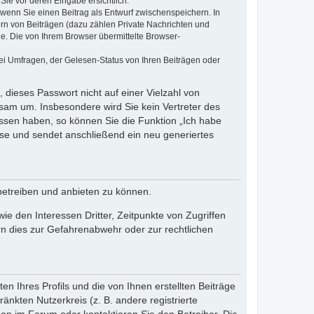
Sie vor deren Eingabe ersichtlich.
, wenn Sie einen Beitrag als Entwurf zwischenspeichern. In
ern von Beiträgen (dazu zählen Private Nachrichten und
e. Die von Ihrem Browser übermittelte Browser-
ei Umfragen, der Gelesen-Status von Ihren Beiträgen oder
 dieses Passwort nicht auf einer Vielzahl von
sam um. Insbesondere wird Sie kein Vertreter des
essen haben, so können Sie die Funktion „Ich habe
se und sendet anschließend ein neu generiertes
betreiben und anbieten zu können.
e den Interessen Dritter, Zeitpunkte von Zugriffen
n dies zur Gefahrenabwehr oder zur rechtlichen
n Ihres Profils und die von Ihnen erstellten Beiträge
änkten Nutzerkreis (z. B. andere registrierte