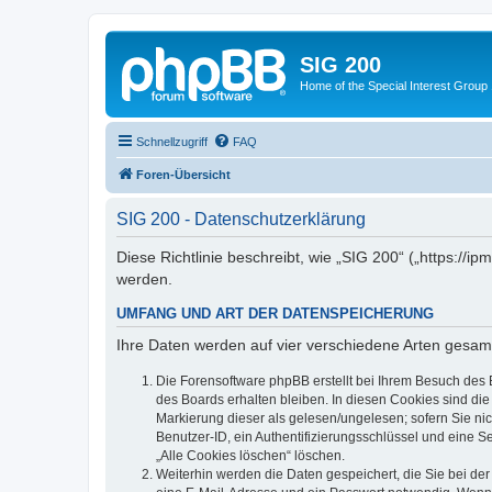
SIG 200
Home of the Special Interest Group
Schnellzugriff
FAQ
Foren-Übersicht
SIG 200 - Datenschutzerklärung
Diese Richtlinie beschreibt, wie „SIG 200“ („https:/
werden.
UMFANG UND ART DER DATENSPEICHERUNG
Ihre Daten werden auf vier verschiedene Arten gesam
Die Forensoftware phpBB erstellt bei Ihrem Besuch des 
des Boards erhalten bleiben. In diesen Cookies sind die
Markierung dieser als gelesen/ungelesen; sofern Sie ni
Benutzer-ID, ein Authentifizierungsschlüssel und eine S
„Alle Cookies löschen“ löschen.
Weiterhin werden die Daten gespeichert, die Sie bei der