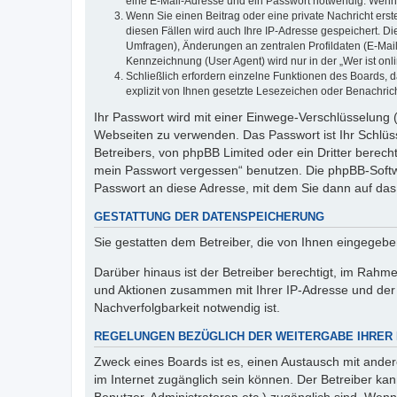
eine E-Mail-Adresse und ein Passwort notwendig. Wenn du
Wenn Sie einen Beitrag oder eine private Nachricht erst
diesen Fällen wird auch Ihre IP-Adresse gespeichert. D
Umfragen), Änderungen an zentralen Profildaten (E-Mai
Kennzeichnung (User Agent) wird nur in der „Wer ist onl
Schließlich erfordern einzelne Funktionen des Boards,
explizit von Ihnen gesetzte Lesezeichen oder Benachric
Ihr Passwort wird mit einer Einwege-Verschlüsselung (
Webseiten zu verwenden. Das Passwort ist Ihr Schlüss
Betreibers, von phpBB Limited oder ein Dritter berec
mein Passwort vergessen“ benutzen. Die phpBB-Softw
Passwort an diese Adresse, mit dem Sie dann auf das
GESTATTUNG DER DATENSPEICHERUNG
Sie gestatten dem Betreiber, die von Ihnen eingegeb
Darüber hinaus ist der Betreiber berechtigt, im Rahm
und Aktionen zusammen mit Ihrer IP-Adresse und der 
Nachverfolgbarkeit notwendig ist.
REGELUNGEN BEZÜGLICH DER WEITERGABE IHRER
Zweck eines Boards ist es, einen Austausch mit andere
im Internet zugänglich sein können. Der Betreiber kan