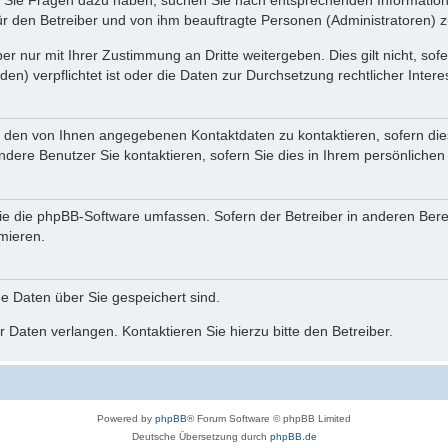
nn Sie Fragen dazu haben, suchen Sie nach entsprechenden Information
für den Betreiber und von ihm beauftragte Personen (Administratoren) z
r nur mit Ihrer Zustimmung an Dritte weitergeben. Dies gilt nicht, so
n) verpflichtet ist oder die Daten zur Durchsetzung rechtlicher Interes
r den von Ihnen angegebenen Kontaktdaten zu kontaktieren, sofern die
andere Benutzer Sie kontaktieren, sofern Sie dies in Ihrem persönlichen
, die die phpBB-Software umfassen. Sofern der Betreiber in anderen Be
rmieren.
he Daten über Sie gespeichert sind.
 Daten verlangen. Kontaktieren Sie hierzu bitte den Betreiber.
Powered by
phpBB
® Forum Software © phpBB Limited
Deutsche Übersetzung durch
phpBB.de