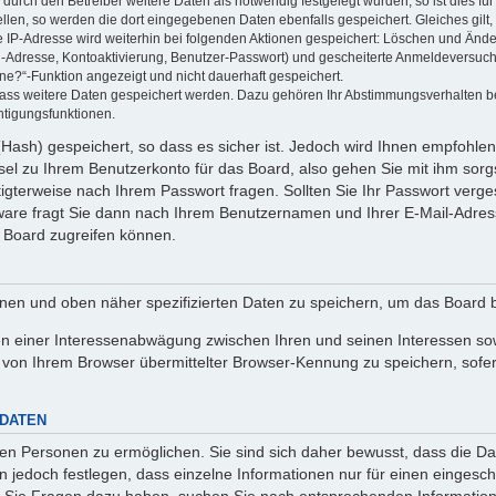
rch den Betreiber weitere Daten als notwendig festgelegt wurden, so ist dies für 
ellen, so werden die dort eingegebenen Daten ebenfalls gespeichert. Gleiches gilt
ie IP-Adresse wird weiterhin bei folgenden Aktionen gespeichert: Löschen und Änd
l-Adresse, Kontoaktivierung, Benutzer-Passwort) und gescheiterte Anmeldeversuch
ine?“-Funktion angezeigt und nicht dauerhaft gespeichert.
 dass weitere Daten gespeichert werden. Dazu gehören Ihr Abstimmungsverhalten b
htigungsfunktionen.
Hash) gespeichert, so dass es sicher ist. Jedoch wird Ihnen empfohlen,
el zu Ihrem Benutzerkonto für das Board, also gehen Sie mit ihm sorg
htigterweise nach Ihrem Passwort fragen. Sollten Sie Ihr Passwort verg
are fragt Sie dann nach Ihrem Benutzernamen und Ihrer E-Mail-Adres
 Board zugreifen können.
enen und oben näher spezifizierten Daten zu speichern, um das Board 
en einer Interessenabwägung zwischen Ihren und seinen Interessen sowi
von Ihrem Browser übermittelter Browser-Kennung zu speichern, sofer
 DATEN
n Personen zu ermöglichen. Sie sind sich daher bewusst, dass die Date
n jedoch festlegen, dass einzelne Informationen nur für einen eingeschr