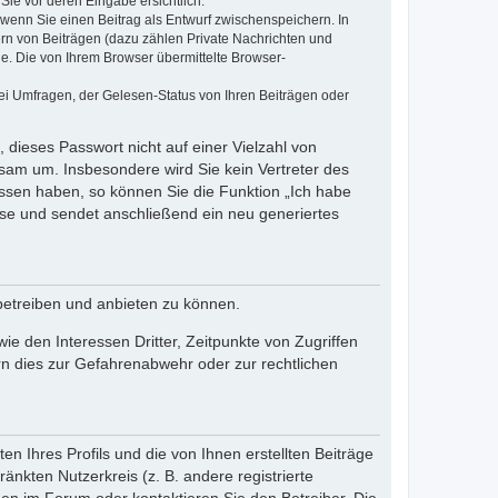
Sie vor deren Eingabe ersichtlich.
, wenn Sie einen Beitrag als Entwurf zwischenspeichern. In
ern von Beiträgen (dazu zählen Private Nachrichten und
e. Die von Ihrem Browser übermittelte Browser-
ei Umfragen, der Gelesen-Status von Ihren Beiträgen oder
 dieses Passwort nicht auf einer Vielzahl von
sam um. Insbesondere wird Sie kein Vertreter des
essen haben, so können Sie die Funktion „Ich habe
se und sendet anschließend ein neu generiertes
betreiben und anbieten zu können.
e den Interessen Dritter, Zeitpunkte von Zugriffen
n dies zur Gefahrenabwehr oder zur rechtlichen
n Ihres Profils und die von Ihnen erstellten Beiträge
änkten Nutzerkreis (z. B. andere registrierte