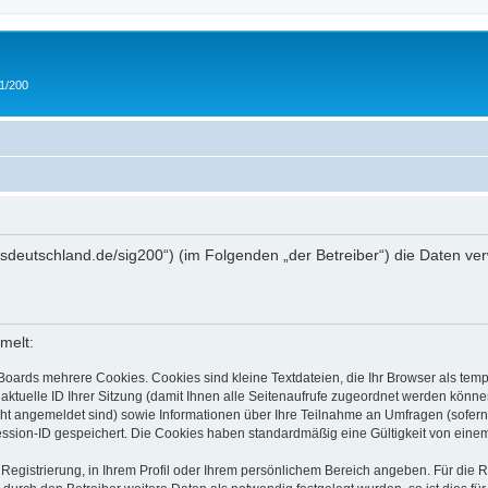
 1/200
/ipmsdeutschland.de/sig200“) (im Folgenden „der Betreiber“) die Daten
melt:
Boards mehrere Cookies. Cookies sind kleine Textdateien, die Ihr Browser als tem
 aktuelle ID Ihrer Sitzung (damit Ihnen alle Seitenaufrufe zugeordnet werden könne
cht angemeldet sind) sowie Informationen über Ihre Teilnahme an Umfragen (sofern
ession-ID gespeichert. Die Cookies haben standardmäßig eine Gültigkeit von einem 
 Registrierung, in Ihrem Profil oder Ihrem persönlichem Bereich angeben. Für die