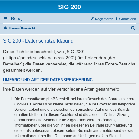
SIG 200
FAQ
Registrieren
Anmelden
S
Foren-Übersicht
u
SIG 200 - Datenschutzerklärung
c
h
Diese Richtlinie beschreibt, wie „SIG 200“
(„https://ipmsdeutschland.de/sig200“) (im Folgenden „der
e
Betreiber“) die Daten verwendet, die während Ihres Foren-Besuchs
gesammelt werden.
UMFANG UND ART DER DATENSPEICHERUNG
Ihre Daten werden auf vier verschiedene Arten gesammelt:
Die Forensoftware phpBB erstellt bei Ihrem Besuch des Boards mehrere
Cookies. Cookies sind kleine Textdateien, die Ihr Browser als temporäre
Dateien ablegt und die zwischen den einzelnen Aufrufen des Boards
erhalten bleiben. In diesen Cookies sind die aktuelle ID Ihrer Sitzung
(damit Ihnen alle Seitenaufrufe zugeordnet werden können),
Informationen über die von Ihnen gelesenen Beiträge (zur Markierung
dieser als gelesen/ungelesen; sofern Sie nicht angemeldet sind) sowie
Informationen über Ihre Teilnahme an Umfragen (sofern Sie nicht