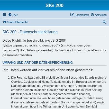
SIG 200
FAQ
Registrieren
Anmelden
S
Foren-Übersicht
u
SIG 200 - Datenschutzerklärung
c
h
Diese Richtlinie beschreibt, wie „SIG 200“
(„https://ipmsdeutschland.de/sig200“) (im Folgenden „der
e
Betreiber“) die Daten verwendet, die während Ihres Foren-Besuchs
gesammelt werden.
UMFANG UND ART DER DATENSPEICHERUNG
Ihre Daten werden auf vier verschiedene Arten gesammelt:
Die Forensoftware phpBB erstellt bei Ihrem Besuch des Boards mehrere
Cookies. Cookies sind kleine Textdateien, die Ihr Browser als temporäre
Dateien ablegt und die zwischen den einzelnen Aufrufen des Boards
erhalten bleiben. In diesen Cookies sind die aktuelle ID Ihrer Sitzung
(damit Ihnen alle Seitenaufrufe zugeordnet werden können),
Informationen über die von Ihnen gelesenen Beiträge (zur Markierung
dieser als gelesen/ungelesen; sofern Sie nicht angemeldet sind) sowie
Informationen über Ihre Teilnahme an Umfragen (sofern Sie nicht