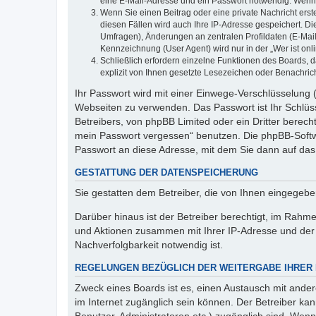
eine E-Mail-Adresse und ein Passwort notwendig. Wenn du
Wenn Sie einen Beitrag oder eine private Nachricht erst
diesen Fällen wird auch Ihre IP-Adresse gespeichert. D
Umfragen), Änderungen an zentralen Profildaten (E-Mai
Kennzeichnung (User Agent) wird nur in der „Wer ist onl
Schließlich erfordern einzelne Funktionen des Boards,
explizit von Ihnen gesetzte Lesezeichen oder Benachric
Ihr Passwort wird mit einer Einwege-Verschlüsselung (
Webseiten zu verwenden. Das Passwort ist Ihr Schlüss
Betreibers, von phpBB Limited oder ein Dritter berec
mein Passwort vergessen“ benutzen. Die phpBB-Softw
Passwort an diese Adresse, mit dem Sie dann auf das
GESTATTUNG DER DATENSPEICHERUNG
Sie gestatten dem Betreiber, die von Ihnen eingegeb
Darüber hinaus ist der Betreiber berechtigt, im Rahm
und Aktionen zusammen mit Ihrer IP-Adresse und der 
Nachverfolgbarkeit notwendig ist.
REGELUNGEN BEZÜGLICH DER WEITERGABE IHRER
Zweck eines Boards ist es, einen Austausch mit andere
im Internet zugänglich sein können. Der Betreiber kan