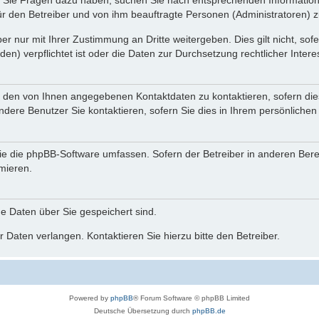
nn Sie Fragen dazu haben, suchen Sie nach entsprechenden Information
für den Betreiber und von ihm beauftragte Personen (Administratoren) z
r nur mit Ihrer Zustimmung an Dritte weitergeben. Dies gilt nicht, so
n) verpflichtet ist oder die Daten zur Durchsetzung rechtlicher Interes
r den von Ihnen angegebenen Kontaktdaten zu kontaktieren, sofern die
andere Benutzer Sie kontaktieren, sofern Sie dies in Ihrem persönlichen
, die die phpBB-Software umfassen. Sofern der Betreiber in anderen Be
rmieren.
he Daten über Sie gespeichert sind.
 Daten verlangen. Kontaktieren Sie hierzu bitte den Betreiber.
Powered by
phpBB
® Forum Software © phpBB Limited
Deutsche Übersetzung durch
phpBB.de