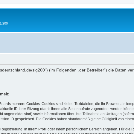
 1/200
/ipmsdeutschland.de/sig200“) (im Folgenden „der Betreiber“) die Daten
melt:
Boards mehrere Cookies. Cookies sind kleine Textdateien, die Ihr Browser als tem
 aktuelle ID Ihrer Sitzung (damit Ihnen alle Seitenaufrufe zugeordnet werden könne
cht angemeldet sind) sowie Informationen über Ihre Teilnahme an Umfragen (sofern
ession-ID gespeichert. Die Cookies haben standardmäßig eine Gültigkeit von einem 
 Registrierung, in Ihrem Profil oder Ihrem persönlichem Bereich angeben. Für die