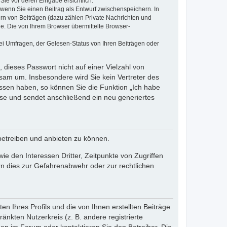
Sie vor deren Eingabe ersichtlich.
, wenn Sie einen Beitrag als Entwurf zwischenspeichern. In
ern von Beiträgen (dazu zählen Private Nachrichten und
e. Die von Ihrem Browser übermittelte Browser-
ei Umfragen, der Gelesen-Status von Ihren Beiträgen oder
 dieses Passwort nicht auf einer Vielzahl von
sam um. Insbesondere wird Sie kein Vertreter des
essen haben, so können Sie die Funktion „Ich habe
se und sendet anschließend ein neu generiertes
betreiben und anbieten zu können.
e den Interessen Dritter, Zeitpunkte von Zugriffen
n dies zur Gefahrenabwehr oder zur rechtlichen
n Ihres Profils und die von Ihnen erstellten Beiträge
änkten Nutzerkreis (z. B. andere registrierte