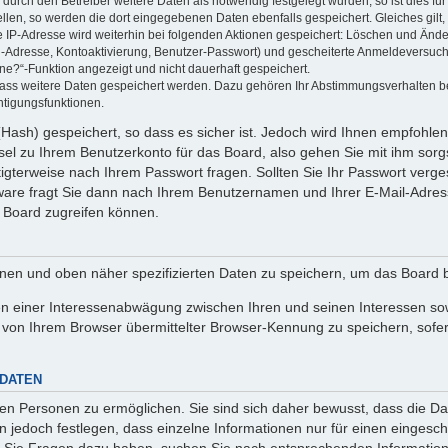
rch den Betreiber weitere Daten als notwendig festgelegt wurden, so ist dies für 
ellen, so werden die dort eingegebenen Daten ebenfalls gespeichert. Gleiches gilt
ie IP-Adresse wird weiterhin bei folgenden Aktionen gespeichert: Löschen und Änd
l-Adresse, Kontoaktivierung, Benutzer-Passwort) und gescheiterte Anmeldeversuch
ine?“-Funktion angezeigt und nicht dauerhaft gespeichert.
 dass weitere Daten gespeichert werden. Dazu gehören Ihr Abstimmungsverhalten b
htigungsfunktionen.
Hash) gespeichert, so dass es sicher ist. Jedoch wird Ihnen empfohlen,
el zu Ihrem Benutzerkonto für das Board, also gehen Sie mit ihm sorg
htigterweise nach Ihrem Passwort fragen. Sollten Sie Ihr Passwort verg
are fragt Sie dann nach Ihrem Benutzernamen und Ihrer E-Mail-Adres
 Board zugreifen können.
enen und oben näher spezifizierten Daten zu speichern, um das Board 
en einer Interessenabwägung zwischen Ihren und seinen Interessen sowi
von Ihrem Browser übermittelter Browser-Kennung zu speichern, sofer
 DATEN
n Personen zu ermöglichen. Sie sind sich daher bewusst, dass die Date
n jedoch festlegen, dass einzelne Informationen nur für einen eingeschr