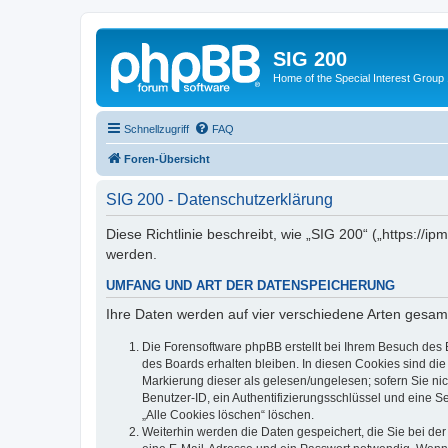
SIG 200
Home of the Special Interest Group
Schnellzugriff
FAQ
Foren-Übersicht
SIG 200 - Datenschutzerklärung
Diese Richtlinie beschreibt, wie „SIG 200“ („https:/
werden.
UMFANG UND ART DER DATENSPEICHERUNG
Ihre Daten werden auf vier verschiedene Arten gesam
Die Forensoftware phpBB erstellt bei Ihrem Besuch des 
des Boards erhalten bleiben. In diesen Cookies sind die
Markierung dieser als gelesen/ungelesen; sofern Sie ni
Benutzer-ID, ein Authentifizierungsschlüssel und eine S
„Alle Cookies löschen“ löschen.
Weiterhin werden die Daten gespeichert, die Sie bei der