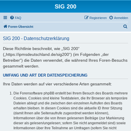
SIG 200
FAQ
Registrieren
Anmelden
S
Foren-Übersicht
u
SIG 200 - Datenschutzerklärung
c
h
Diese Richtlinie beschreibt, wie „SIG 200“
(„https://ipmsdeutschland.de/sig200“) (im Folgenden „der
e
Betreiber“) die Daten verwendet, die während Ihres Foren-Besuchs
gesammelt werden.
UMFANG UND ART DER DATENSPEICHERUNG
Ihre Daten werden auf vier verschiedene Arten gesammelt:
Die Forensoftware phpBB erstellt bei Ihrem Besuch des Boards mehrere
Cookies. Cookies sind kleine Textdateien, die Ihr Browser als temporäre
Dateien ablegt und die zwischen den einzelnen Aufrufen des Boards
erhalten bleiben. In diesen Cookies sind die aktuelle ID Ihrer Sitzung
(damit Ihnen alle Seitenaufrufe zugeordnet werden können),
Informationen über die von Ihnen gelesenen Beiträge (zur Markierung
dieser als gelesen/ungelesen; sofern Sie nicht angemeldet sind) sowie
Informationen über Ihre Teilnahme an Umfragen (sofern Sie nicht