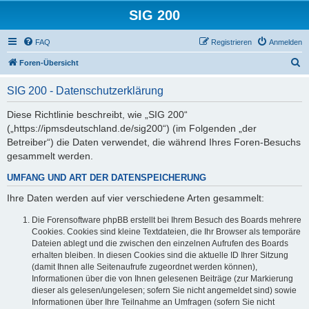
SIG 200
FAQ
Registrieren
Anmelden
S
Foren-Übersicht
u
SIG 200 - Datenschutzerklärung
c
h
Diese Richtlinie beschreibt, wie „SIG 200“
(„https://ipmsdeutschland.de/sig200“) (im Folgenden „der
e
Betreiber“) die Daten verwendet, die während Ihres Foren-Besuchs
gesammelt werden.
UMFANG UND ART DER DATENSPEICHERUNG
Ihre Daten werden auf vier verschiedene Arten gesammelt:
Die Forensoftware phpBB erstellt bei Ihrem Besuch des Boards mehrere
Cookies. Cookies sind kleine Textdateien, die Ihr Browser als temporäre
Dateien ablegt und die zwischen den einzelnen Aufrufen des Boards
erhalten bleiben. In diesen Cookies sind die aktuelle ID Ihrer Sitzung
(damit Ihnen alle Seitenaufrufe zugeordnet werden können),
Informationen über die von Ihnen gelesenen Beiträge (zur Markierung
dieser als gelesen/ungelesen; sofern Sie nicht angemeldet sind) sowie
Informationen über Ihre Teilnahme an Umfragen (sofern Sie nicht