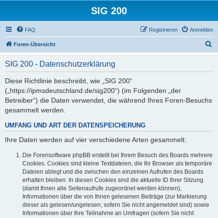
SIG 200
FAQ
Registrieren
Anmelden
S
Foren-Übersicht
u
SIG 200 - Datenschutzerklärung
c
h
Diese Richtlinie beschreibt, wie „SIG 200“
(„https://ipmsdeutschland.de/sig200“) (im Folgenden „der
e
Betreiber“) die Daten verwendet, die während Ihres Foren-Besuchs
gesammelt werden.
UMFANG UND ART DER DATENSPEICHERUNG
Ihre Daten werden auf vier verschiedene Arten gesammelt:
Die Forensoftware phpBB erstellt bei Ihrem Besuch des Boards mehrere
Cookies. Cookies sind kleine Textdateien, die Ihr Browser als temporäre
Dateien ablegt und die zwischen den einzelnen Aufrufen des Boards
erhalten bleiben. In diesen Cookies sind die aktuelle ID Ihrer Sitzung
(damit Ihnen alle Seitenaufrufe zugeordnet werden können),
Informationen über die von Ihnen gelesenen Beiträge (zur Markierung
dieser als gelesen/ungelesen; sofern Sie nicht angemeldet sind) sowie
Informationen über Ihre Teilnahme an Umfragen (sofern Sie nicht