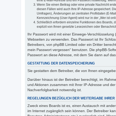
eine E-Mail-Adresse und ein Passwort notwendig. Wenn du
Wenn Sie einen Beitrag oder eine private Nachricht erst
diesen Fällen wird auch Ihre IP-Adresse gespeichert. D
Umfragen), Änderungen an zentralen Profildaten (E-Mai
Kennzeichnung (User Agent) wird nur in der „Wer ist onl
Schließlich erfordern einzelne Funktionen des Boards,
explizit von Ihnen gesetzte Lesezeichen oder Benachric
Ihr Passwort wird mit einer Einwege-Verschlüsselung (
Webseiten zu verwenden. Das Passwort ist Ihr Schlüss
Betreibers, von phpBB Limited oder ein Dritter berec
mein Passwort vergessen“ benutzen. Die phpBB-Softw
Passwort an diese Adresse, mit dem Sie dann auf das
GESTATTUNG DER DATENSPEICHERUNG
Sie gestatten dem Betreiber, die von Ihnen eingegeb
Darüber hinaus ist der Betreiber berechtigt, im Rahm
und Aktionen zusammen mit Ihrer IP-Adresse und der 
Nachverfolgbarkeit notwendig ist.
REGELUNGEN BEZÜGLICH DER WEITERGABE IHRER
Zweck eines Boards ist es, einen Austausch mit andere
im Internet zugänglich sein können. Der Betreiber kan