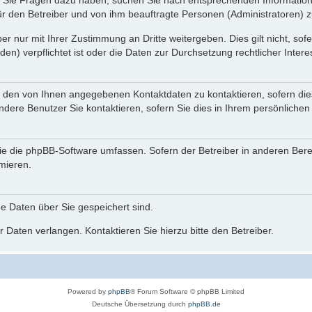
nn Sie Fragen dazu haben, suchen Sie nach entsprechenden Information
für den Betreiber und von ihm beauftragte Personen (Administratoren) z
r nur mit Ihrer Zustimmung an Dritte weitergeben. Dies gilt nicht, so
n) verpflichtet ist oder die Daten zur Durchsetzung rechtlicher Interes
r den von Ihnen angegebenen Kontaktdaten zu kontaktieren, sofern die
andere Benutzer Sie kontaktieren, sofern Sie dies in Ihrem persönlichen
, die die phpBB-Software umfassen. Sofern der Betreiber in anderen Be
rmieren.
he Daten über Sie gespeichert sind.
 Daten verlangen. Kontaktieren Sie hierzu bitte den Betreiber.
Powered by
phpBB
® Forum Software © phpBB Limited
Deutsche Übersetzung durch
phpBB.de