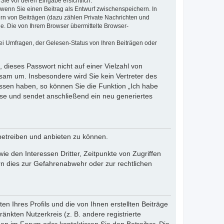
Sie vor deren Eingabe ersichtlich.
, wenn Sie einen Beitrag als Entwurf zwischenspeichern. In
ern von Beiträgen (dazu zählen Private Nachrichten und
e. Die von Ihrem Browser übermittelte Browser-
ei Umfragen, der Gelesen-Status von Ihren Beiträgen oder
 dieses Passwort nicht auf einer Vielzahl von
sam um. Insbesondere wird Sie kein Vertreter des
essen haben, so können Sie die Funktion „Ich habe
se und sendet anschließend ein neu generiertes
betreiben und anbieten zu können.
e den Interessen Dritter, Zeitpunkte von Zugriffen
n dies zur Gefahrenabwehr oder zur rechtlichen
n Ihres Profils und die von Ihnen erstellten Beiträge
änkten Nutzerkreis (z. B. andere registrierte