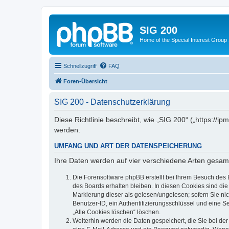
SIG 200
Home of the Special Interest Group
Schnellzugriff
FAQ
Foren-Übersicht
SIG 200 - Datenschutzerklärung
Diese Richtlinie beschreibt, wie „SIG 200“ („https:/
werden.
UMFANG UND ART DER DATENSPEICHERUNG
Ihre Daten werden auf vier verschiedene Arten gesam
Die Forensoftware phpBB erstellt bei Ihrem Besuch des 
des Boards erhalten bleiben. In diesen Cookies sind die
Markierung dieser als gelesen/ungelesen; sofern Sie ni
Benutzer-ID, ein Authentifizierungsschlüssel und eine S
„Alle Cookies löschen“ löschen.
Weiterhin werden die Daten gespeichert, die Sie bei der