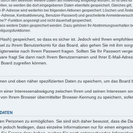
rch den Betreiber weitere Daten als notwendig festgelegt wurden, so ist dies für 
ellen, so werden die dort eingegebenen Daten ebenfalls gespeichert. Gleiches gilt
ie IP-Adresse wird weiterhin bei folgenden Aktionen gespeichert: Löschen und Änd
l-Adresse, Kontoaktivierung, Benutzer-Passwort) und gescheiterte Anmeldeversuch
ine?“-Funktion angezeigt und nicht dauerhaft gespeichert.
 dass weitere Daten gespeichert werden. Dazu gehören Ihr Abstimmungsverhalten b
htigungsfunktionen.
Hash) gespeichert, so dass es sicher ist. Jedoch wird Ihnen empfohlen,
el zu Ihrem Benutzerkonto für das Board, also gehen Sie mit ihm sorg
htigterweise nach Ihrem Passwort fragen. Sollten Sie Ihr Passwort verg
are fragt Sie dann nach Ihrem Benutzernamen und Ihrer E-Mail-Adres
 Board zugreifen können.
enen und oben näher spezifizierten Daten zu speichern, um das Board 
en einer Interessenabwägung zwischen Ihren und seinen Interessen sowi
von Ihrem Browser übermittelter Browser-Kennung zu speichern, sofer
 DATEN
n Personen zu ermöglichen. Sie sind sich daher bewusst, dass die Date
n jedoch festlegen, dass einzelne Informationen nur für einen eingeschr