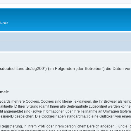
 1/200
/ipmsdeutschland.de/sig200“) (im Folgenden „der Betreiber“) die Daten
melt:
Boards mehrere Cookies. Cookies sind kleine Textdateien, die Ihr Browser als tem
 aktuelle ID Ihrer Sitzung (damit Ihnen alle Seitenaufrufe zugeordnet werden könne
cht angemeldet sind) sowie Informationen über Ihre Teilnahme an Umfragen (sofern
ession-ID gespeichert. Die Cookies haben standardmäßig eine Gültigkeit von einem 
 Registrierung, in Ihrem Profil oder Ihrem persönlichem Bereich angeben. Für die