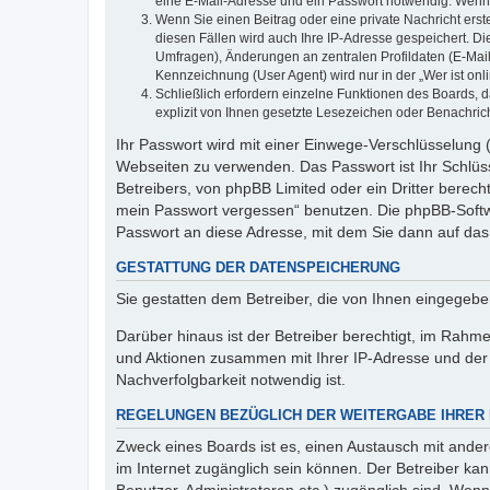
eine E-Mail-Adresse und ein Passwort notwendig. Wenn du
Wenn Sie einen Beitrag oder eine private Nachricht erst
diesen Fällen wird auch Ihre IP-Adresse gespeichert. D
Umfragen), Änderungen an zentralen Profildaten (E-Mai
Kennzeichnung (User Agent) wird nur in der „Wer ist onl
Schließlich erfordern einzelne Funktionen des Boards,
explizit von Ihnen gesetzte Lesezeichen oder Benachric
Ihr Passwort wird mit einer Einwege-Verschlüsselung (
Webseiten zu verwenden. Das Passwort ist Ihr Schlüss
Betreibers, von phpBB Limited oder ein Dritter berec
mein Passwort vergessen“ benutzen. Die phpBB-Softw
Passwort an diese Adresse, mit dem Sie dann auf das
GESTATTUNG DER DATENSPEICHERUNG
Sie gestatten dem Betreiber, die von Ihnen eingegeb
Darüber hinaus ist der Betreiber berechtigt, im Rahm
und Aktionen zusammen mit Ihrer IP-Adresse und der 
Nachverfolgbarkeit notwendig ist.
REGELUNGEN BEZÜGLICH DER WEITERGABE IHRER
Zweck eines Boards ist es, einen Austausch mit andere
im Internet zugänglich sein können. Der Betreiber kan