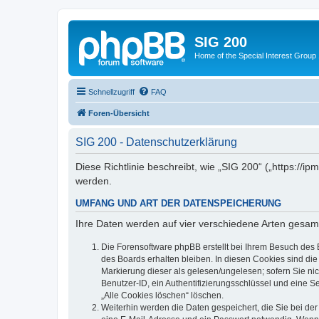
SIG 200
Home of the Special Interest Group
Schnellzugriff
FAQ
Foren-Übersicht
SIG 200 - Datenschutzerklärung
Diese Richtlinie beschreibt, wie „SIG 200“ („https:/
werden.
UMFANG UND ART DER DATENSPEICHERUNG
Ihre Daten werden auf vier verschiedene Arten gesam
Die Forensoftware phpBB erstellt bei Ihrem Besuch des 
des Boards erhalten bleiben. In diesen Cookies sind die
Markierung dieser als gelesen/ungelesen; sofern Sie ni
Benutzer-ID, ein Authentifizierungsschlüssel und eine S
„Alle Cookies löschen“ löschen.
Weiterhin werden die Daten gespeichert, die Sie bei der