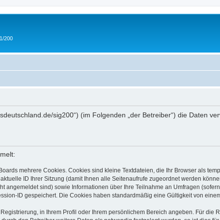
 1/200
/ipmsdeutschland.de/sig200“) (im Folgenden „der Betreiber“) die Daten
melt:
Boards mehrere Cookies. Cookies sind kleine Textdateien, die Ihr Browser als tem
 aktuelle ID Ihrer Sitzung (damit Ihnen alle Seitenaufrufe zugeordnet werden könne
cht angemeldet sind) sowie Informationen über Ihre Teilnahme an Umfragen (sofern
ession-ID gespeichert. Die Cookies haben standardmäßig eine Gültigkeit von einem 
 Registrierung, in Ihrem Profil oder Ihrem persönlichem Bereich angeben. Für die