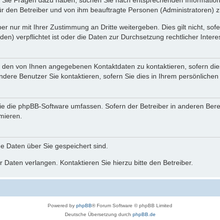
nn Sie Fragen dazu haben, suchen Sie nach entsprechenden Information
für den Betreiber und von ihm beauftragte Personen (Administratoren) z
r nur mit Ihrer Zustimmung an Dritte weitergeben. Dies gilt nicht, so
n) verpflichtet ist oder die Daten zur Durchsetzung rechtlicher Interes
r den von Ihnen angegebenen Kontaktdaten zu kontaktieren, sofern die
andere Benutzer Sie kontaktieren, sofern Sie dies in Ihrem persönlichen
, die die phpBB-Software umfassen. Sofern der Betreiber in anderen Be
rmieren.
he Daten über Sie gespeichert sind.
 Daten verlangen. Kontaktieren Sie hierzu bitte den Betreiber.
Powered by
phpBB
® Forum Software © phpBB Limited
Deutsche Übersetzung durch
phpBB.de