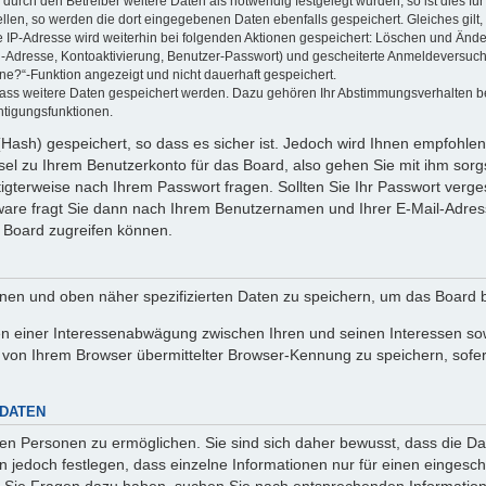
rch den Betreiber weitere Daten als notwendig festgelegt wurden, so ist dies für 
ellen, so werden die dort eingegebenen Daten ebenfalls gespeichert. Gleiches gilt
ie IP-Adresse wird weiterhin bei folgenden Aktionen gespeichert: Löschen und Änd
l-Adresse, Kontoaktivierung, Benutzer-Passwort) und gescheiterte Anmeldeversuch
ine?“-Funktion angezeigt und nicht dauerhaft gespeichert.
 dass weitere Daten gespeichert werden. Dazu gehören Ihr Abstimmungsverhalten b
htigungsfunktionen.
Hash) gespeichert, so dass es sicher ist. Jedoch wird Ihnen empfohlen,
el zu Ihrem Benutzerkonto für das Board, also gehen Sie mit ihm sorg
htigterweise nach Ihrem Passwort fragen. Sollten Sie Ihr Passwort verg
are fragt Sie dann nach Ihrem Benutzernamen und Ihrer E-Mail-Adres
 Board zugreifen können.
enen und oben näher spezifizierten Daten zu speichern, um das Board 
en einer Interessenabwägung zwischen Ihren und seinen Interessen sowi
von Ihrem Browser übermittelter Browser-Kennung zu speichern, sofer
 DATEN
n Personen zu ermöglichen. Sie sind sich daher bewusst, dass die Date
n jedoch festlegen, dass einzelne Informationen nur für einen eingeschr