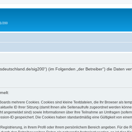
 1/200
/ipmsdeutschland.de/sig200“) (im Folgenden „der Betreiber“) die Daten
melt:
Boards mehrere Cookies. Cookies sind kleine Textdateien, die Ihr Browser als tem
 aktuelle ID Ihrer Sitzung (damit Ihnen alle Seitenaufrufe zugeordnet werden könne
cht angemeldet sind) sowie Informationen über Ihre Teilnahme an Umfragen (sofern
ession-ID gespeichert. Die Cookies haben standardmäßig eine Gültigkeit von einem 
 Registrierung, in Ihrem Profil oder Ihrem persönlichem Bereich angeben. Für die