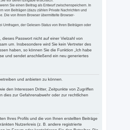
Sie vor deren Eingabe ersichtlich.
, wenn Sie einen Beitrag als Entwurf zwischenspeichern. In
ern von Beiträgen (dazu zählen Private Nachrichten und
e. Die von Ihrem Browser übermittelte Browser-
ei Umfragen, der Gelesen-Status von Ihren Beiträgen oder
 dieses Passwort nicht auf einer Vielzahl von
sam um. Insbesondere wird Sie kein Vertreter des
essen haben, so können Sie die Funktion „Ich habe
se und sendet anschließend ein neu generiertes
betreiben und anbieten zu können.
e den Interessen Dritter, Zeitpunkte von Zugriffen
n dies zur Gefahrenabwehr oder zur rechtlichen
n Ihres Profils und die von Ihnen erstellten Beiträge
änkten Nutzerkreis (z. B. andere registrierte