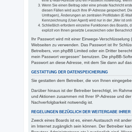
eine E-Mail-Adresse und ein Passwort notwendig. Wenn du
Wenn Sie einen Beitrag oder eine private Nachricht erst
diesen Fällen wird auch Ihre IP-Adresse gespeichert. D
Umfragen), Änderungen an zentralen Profildaten (E-Mai
Kennzeichnung (User Agent) wird nur in der „Wer ist onl
Schließlich erfordern einzelne Funktionen des Boards,
explizit von Ihnen gesetzte Lesezeichen oder Benachric
Ihr Passwort wird mit einer Einwege-Verschlüsselung (
Webseiten zu verwenden. Das Passwort ist Ihr Schlüss
Betreibers, von phpBB Limited oder ein Dritter berec
mein Passwort vergessen“ benutzen. Die phpBB-Softw
Passwort an diese Adresse, mit dem Sie dann auf das
GESTATTUNG DER DATENSPEICHERUNG
Sie gestatten dem Betreiber, die von Ihnen eingegeb
Darüber hinaus ist der Betreiber berechtigt, im Rahm
und Aktionen zusammen mit Ihrer IP-Adresse und der 
Nachverfolgbarkeit notwendig ist.
REGELUNGEN BEZÜGLICH DER WEITERGABE IHRER
Zweck eines Boards ist es, einen Austausch mit andere
im Internet zugänglich sein können. Der Betreiber kan