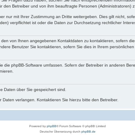
nn Sie Fragen dazu haben, suchen Sie nach entsprechenden Information
für den Betreiber und von ihm beauftragte Personen (Administratoren) z
r nur mit Ihrer Zustimmung an Dritte weitergeben. Dies gilt nicht, so
n) verpflichtet ist oder die Daten zur Durchsetzung rechtlicher Interes
r den von Ihnen angegebenen Kontaktdaten zu kontaktieren, sofern die
andere Benutzer Sie kontaktieren, sofern Sie dies in Ihrem persönlichen
, die die phpBB-Software umfassen. Sofern der Betreiber in anderen Be
rmieren.
he Daten über Sie gespeichert sind.
 Daten verlangen. Kontaktieren Sie hierzu bitte den Betreiber.
Powered by
phpBB
® Forum Software © phpBB Limited
Deutsche Übersetzung durch
phpBB.de