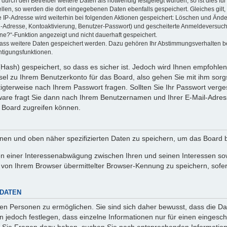
rch den Betreiber weitere Daten als notwendig festgelegt wurden, so ist dies für 
ellen, so werden die dort eingegebenen Daten ebenfalls gespeichert. Gleiches gilt
ie IP-Adresse wird weiterhin bei folgenden Aktionen gespeichert: Löschen und Änd
l-Adresse, Kontoaktivierung, Benutzer-Passwort) und gescheiterte Anmeldeversuch
ine?“-Funktion angezeigt und nicht dauerhaft gespeichert.
 dass weitere Daten gespeichert werden. Dazu gehören Ihr Abstimmungsverhalten b
htigungsfunktionen.
Hash) gespeichert, so dass es sicher ist. Jedoch wird Ihnen empfohlen,
el zu Ihrem Benutzerkonto für das Board, also gehen Sie mit ihm sorg
htigterweise nach Ihrem Passwort fragen. Sollten Sie Ihr Passwort verg
are fragt Sie dann nach Ihrem Benutzernamen und Ihrer E-Mail-Adres
 Board zugreifen können.
enen und oben näher spezifizierten Daten zu speichern, um das Board 
en einer Interessenabwägung zwischen Ihren und seinen Interessen sowi
von Ihrem Browser übermittelter Browser-Kennung zu speichern, sofer
 DATEN
n Personen zu ermöglichen. Sie sind sich daher bewusst, dass die Date
n jedoch festlegen, dass einzelne Informationen nur für einen eingeschr