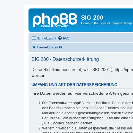
SIG 200
Home of the Special Interest Group
Schnellzugriff
FAQ
Foren-Übersicht
SIG 200 - Datenschutzerklärung
Diese Richtlinie beschreibt, wie „SIG 200“ („https:/
werden.
UMFANG UND ART DER DATENSPEICHERUNG
Ihre Daten werden auf vier verschiedene Arten gesam
Die Forensoftware phpBB erstellt bei Ihrem Besuch des 
des Boards erhalten bleiben. In diesen Cookies sind die
Markierung dieser als gelesen/ungelesen; sofern Sie ni
Benutzer-ID, ein Authentifizierungsschlüssel und eine S
„Alle Cookies löschen“ löschen.
Weiterhin werden die Daten gespeichert, die Sie bei der